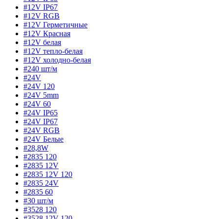
#12V IP67
#12V RGB
#12V Герметичные
#12V Красная
#12V белая
#12V тепло-белая
#12V холодно-белая
#240 шт/м
#24V
#24V 120
#24V 5mm
#24V 60
#24V IP65
#24V IP67
#24V RGB
#24V Белые
#28,8W
#2835 120
#2835 12V
#2835 12V 120
#2835 24V
#2835 60
#30 шт/м
#3528 120
#3528 12V 120