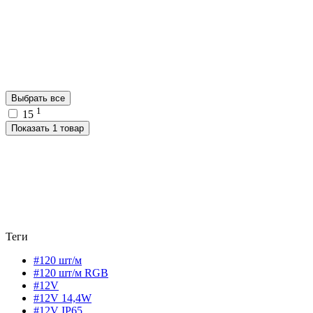
Выбрать все
1
15
Показать 1 товар
Теги
#120 шт/м
#120 шт/м RGB
#12V
#12V 14,4W
#12V IP65