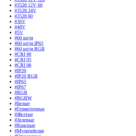
#3528 12V 60
#3528 24V
#3528 60
#36V
#48V
#5V
#60 шт/м
#60 шт/м IP65
#60 шт/м RGB
#CRI 90
#CRI 95
#CRI 98
#IP20
#IP20 RGB
#IP65
#IP67
#RGB
#RGBW
#Белые
#Герметичные
#Желтые
#Зеленые
#Красные
#Мультибелая