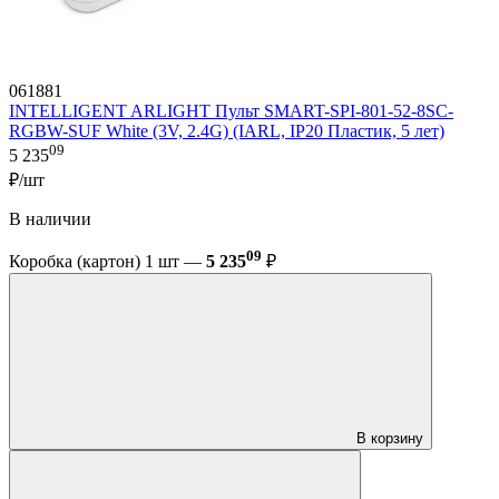
061881
INTELLIGENT ARLIGHT Пульт SMART-SPI-801-52-8SC-
RGBW-SUF White (3V, 2.4G) (IARL, IP20 Пластик, 5 лет)
09
5 235
₽/шт
В наличии
09
Коробка (картон) 1 шт —
5 235
₽
В корзину