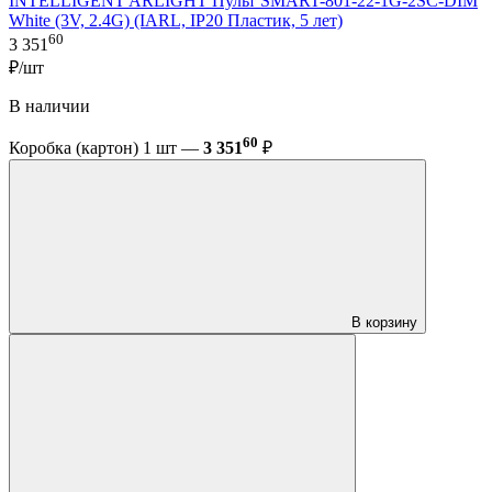
INTELLIGENT ARLIGHT Пульт SMART-801-22-1G-2SC-DIM
White (3V, 2.4G) (IARL, IP20 Пластик, 5 лет)
60
3 351
₽/шт
В наличии
60
Коробка (картон) 1 шт —
3 351
₽
В корзину