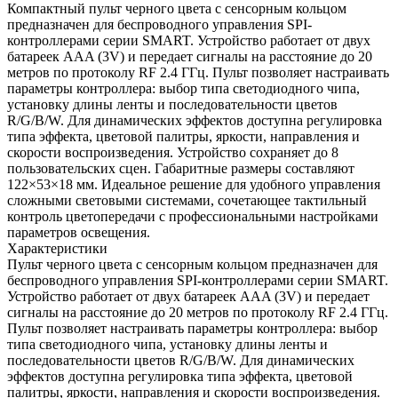
Компактный пульт черного цвета с сенсорным кольцом
предназначен для беспроводного управления SPI-
контроллерами серии SMART. Устройство работает от двух
батареек AAA (3V) и передает сигналы на расстояние до 20
метров по протоколу RF 2.4 ГГц. Пульт позволяет настраивать
параметры контроллера: выбор типа светодиодного чипа,
установку длины ленты и последовательности цветов
R/G/B/W. Для динамических эффектов доступна регулировка
типа эффекта, цветовой палитры, яркости, направления и
скорости воспроизведения. Устройство сохраняет до 8
пользовательских сцен. Габаритные размеры составляют
122×53×18 мм. Идеальное решение для удобного управления
сложными световыми системами, сочетающее тактильный
контроль цветопередачи с профессиональными настройками
параметров освещения.
Характеристики
Пульт черного цвета с сенсорным кольцом предназначен для
беспроводного управления SPI-контроллерами серии SMART.
Устройство работает от двух батареек AAA (3V) и передает
сигналы на расстояние до 20 метров по протоколу RF 2.4 ГГц.
Пульт позволяет настраивать параметры контроллера: выбор
типа светодиодного чипа, установку длины ленты и
последовательности цветов R/G/B/W. Для динамических
эффектов доступна регулировка типа эффекта, цветовой
палитры, яркости, направления и скорости воспроизведения.