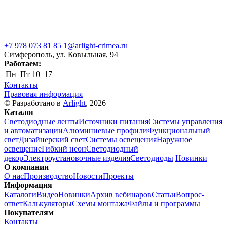
+7 978 073 81 85
1@arlight-crimea.ru
Симферополь, ул. Ковыльная, 94
Работаем:
Пн–Пт
10–17
Контакты
Правовая информация
© Разработано в
Arlight
, 2026
Каталог
Светодиодные ленты
Источники питания
Системы управления
и автоматизации
Алюминиевые профили
Функциональный
свет
Дизайнерский свет
Системы освещения
Наружное
освещение
Гибкий неон
Светодиодный
декор
Электроустановочные изделия
Светодиоды
Новинки
О компании
О нас
Производство
Новости
Проекты
Информация
Каталоги
Видео
Новинки
Архив вебинаров
Статьи
Вопрос-
ответ
Калькуляторы
Схемы монтажа
Файлы и программы
Покупателям
Контакты