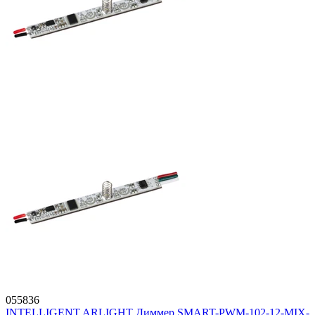
055836
INTELLIGENT ARLIGHT Диммер SMART-PWM-102-12-MIX-