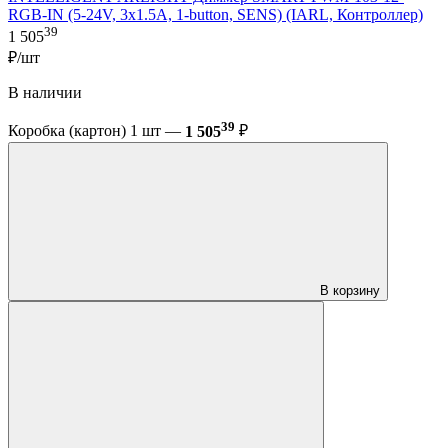
RGB-IN (5-24V, 3x1.5A, 1-button, SENS) (IARL, Контроллер)
39
1 505
₽/шт
В наличии
39
Коробка (картон) 1 шт —
1 505
₽
В корзину