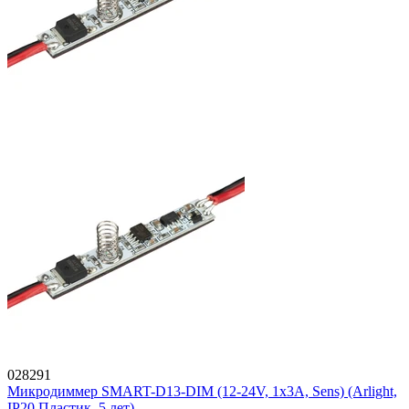
028291
Микродиммер SMART-D13-DIM (12-24V, 1x3A, Sens) (Arlight,
IP20 Пластик, 5 лет)