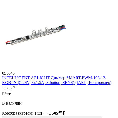
055843
INTELLIGENT ARLIGHT Диммер SMART-PWM-103-12-
RGB-IN (5-24V, 3x1.5A, 3-button, SENS) (IARL, Контроллер)
39
1 505
₽/шт
В наличии
39
Коробка (картон) 1 шт —
1 505
₽