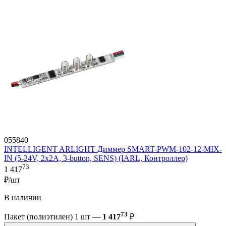
055840
INTELLIGENT ARLIGHT Диммер SMART-PWM-102-12-MIX-
IN (5-24V, 2x2A, 3-button, SENS) (IARL, Контроллер)
73
1 417
₽/шт
В наличии
73
Пакет (полиэтилен) 1 шт —
1 417
₽