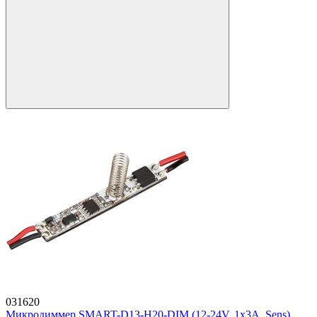
031620
Микродиммер SMART-D13-H20-DIM (12-24V, 1x3A, Sens)