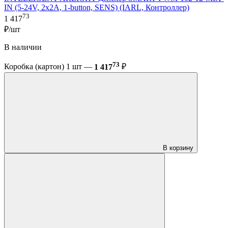
IN (5-24V, 2x2A, 1-button, SENS) (IARL, Контроллер)
73
1 417
₽/шт
В наличии
73
Коробка (картон) 1 шт —
1 417
₽
В корзину