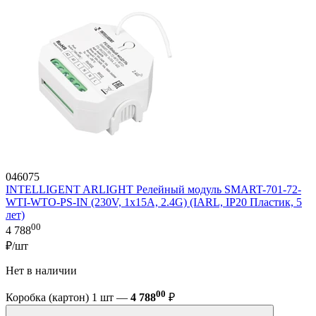
046075
INTELLIGENT ARLIGHT Релейный модуль SMART-701-72-
WTI-WTO-PS-IN (230V, 1x15A, 2.4G) (IARL, IP20 Пластик, 5
лет)
00
4 788
₽/шт
Нет в наличии
00
Коробка (картон) 1 шт —
4 788
₽