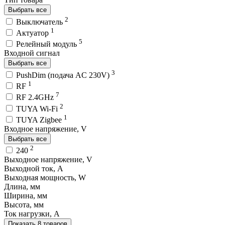
Выбрать все
2
Выключатель
1
Актуатор
5
Релейный модуль
Входной сигнал
Выбрать все
3
PushDim (подача AC 230V)
1
RF
7
RF 2.4GHz
2
TUYA Wi-Fi
1
TUYA Zigbee
Входное напряжение, V
Выбрать все
2
240
Выходное напряжение, V
Выходной ток, A
Выходная мощность, W
Длина, мм
Ширина, мм
Высота, мм
Ток нагрузки, A
Показать 8 товаров