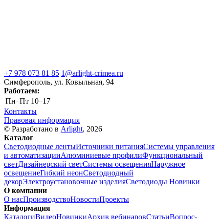
+7 978 073 81 85
1@arlight-crimea.ru
Симферополь, ул. Ковыльная, 94
Работаем:
Пн–Пт
10–17
Контакты
Правовая информация
© Разработано в
Arlight
, 2026
Каталог
Светодиодные ленты
Источники питания
Системы управления
и автоматизации
Алюминиевые профили
Функциональный
свет
Дизайнерский свет
Системы освещения
Наружное
освещение
Гибкий неон
Светодиодный
декор
Электроустановочные изделия
Светодиоды
Новинки
О компании
О нас
Производство
Новости
Проекты
Информация
Каталоги
Видео
Новинки
Архив вебинаров
Статьи
Вопрос-