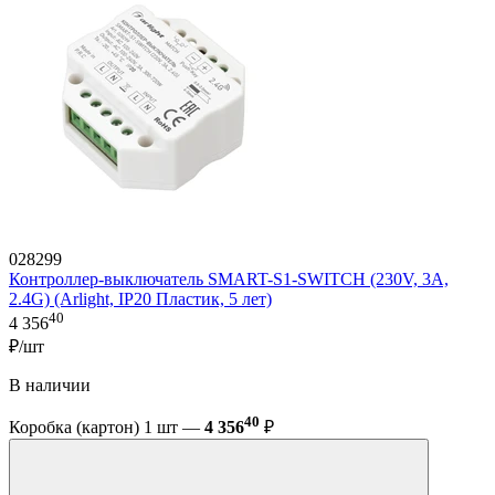
028299
Контроллер-выключатель SMART-S1-SWITCH (230V, 3A,
2.4G) (Arlight, IP20 Пластик, 5 лет)
40
4 356
₽/шт
В наличии
40
Коробка (картон) 1 шт —
4 356
₽