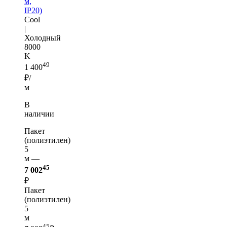
м,
IP20)
Cool
|
Холодный
8000
K
49
1 400
₽/
м
В
наличии
Пакет
(полиэтилен)
5
м —
45
7 002
₽
Пакет
(полиэтилен)
5
м
45