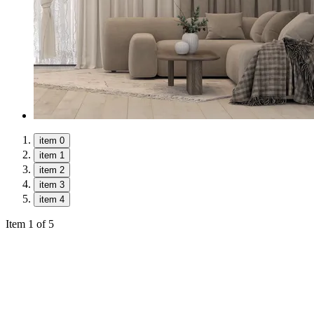
item 0
item 1
item 2
item 3
item 4
Item 1 of 5