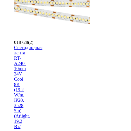
018728(2)
Светодиодная
лента
RT-
A240-
10mm
24V
Cool
8K
(19.2
W/m,
IP20,
3528,
5m)
(Arlight,
19.2
Вт/