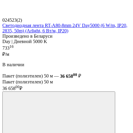
024523(2)
Светодиодная лента RT-A80-8mm 24V Day5000 (6 W/m, IP20,
2835, 50m) (Arlight, 6 Вт/м, IP20)
Произведено в Беларуси
Day | Дневной 5000 K
16
733
₽/м
В наличии
00
Пакет (полиэтилен) 50 м —
36 658
₽
Пакет (полиэтилен) 50 м
00
36 658
₽