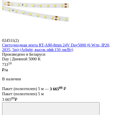
024511(2)
Светодиодная лента RT-A80-8mm 24V Day5000 (6 W/m, IP20,
2835, 5m) (Arlight, высок.эфф.150 лм/Вт)
Произведено в Беларуси
Day | Дневной 5000 K
16
733
₽/м
В наличии
80
Пакет (полиэтилен) 5 м —
3 665
₽
Пакет (полиэтилен) 5 м
80
3 665
₽