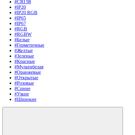
#CRI 98
#IP20
#IP20 RGB
#IP65
#IP67
#RGB
#RGBW
#Белые
#Герметичные
#Желтые
#Зеленые
#Красные
#Мультибелая
#Оранжевые
#Открытые
#Розовые
#Синие
#Узкие
#Широкие