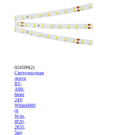
024509(2)
Светодиодная
лента
RT-
A80-
8mm
24V
White6000
(6
W/m,
IP20,
2835,
5m)