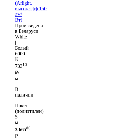
(Arlight,
высок.эфф.150
лм/
Вт)
Произведено
в Беларуси
White
|
Белый
6000
K
16
733
₽/
м
В
наличии
Пакет
(полиэтилен)
5
м —
80
3 665
₽