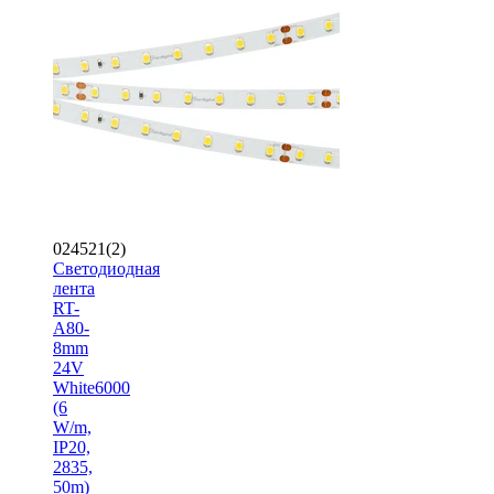
024521(2)
Светодиодная
лента
RT-
A80-
8mm
24V
White6000
(6
W/m,
IP20,
2835,
50m)