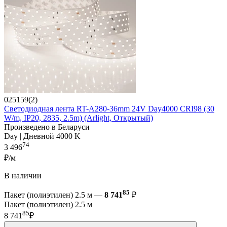
025159(2)
Светодиодная лента RT-A280-36mm 24V Day4000 CRI98 (30
W/m, IP20, 2835, 2.5m) (Arlight, Открытый)
Произведено в Беларуси
Day | Дневной 4000 K
74
3 496
₽/м
В наличии
85
Пакет (полиэтилен) 2.5 м —
8 741
₽
Пакет (полиэтилен) 2.5 м
85
8 741
₽