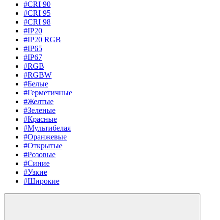
#CRI 90
#CRI 95
#CRI 98
#IP20
#IP20 RGB
#IP65
#IP67
#RGB
#RGBW
#Белые
#Герметичные
#Желтые
#Зеленые
#Красные
#Мультибелая
#Оранжевые
#Открытые
#Розовые
#Синие
#Узкие
#Широкие