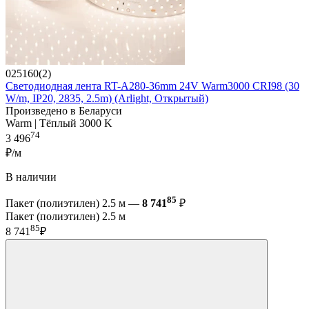
025160(2)
Светодиодная лента RT-A280-36mm 24V Warm3000 CRI98 (30
W/m, IP20, 2835, 2.5m) (Arlight, Открытый)
Произведено в Беларуси
Warm | Тёплый 3000 K
74
3 496
₽/м
В наличии
85
Пакет (полиэтилен) 2.5 м —
8 741
₽
Пакет (полиэтилен) 2.5 м
85
8 741
₽