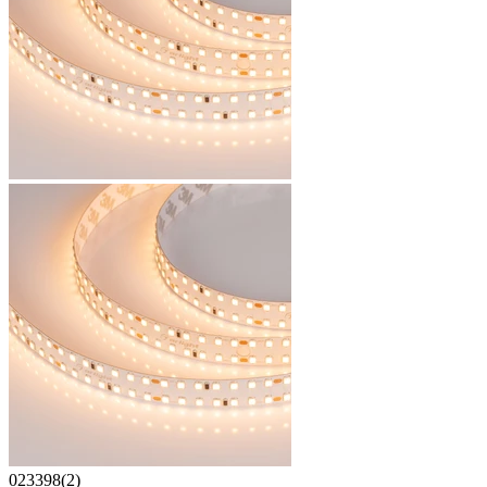
023398(2)