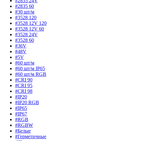
#2835 24V
#2835 60
#30 шт/м
#3528 120
#3528 12V 120
#3528 12V 60
#3528 24V
#3528 60
#36V
#48V
#5V
#60 шт/м
#60 шт/м IP65
#60 шт/м RGB
#CRI 90
#CRI 95
#CRI 98
#IP20
#IP20 RGB
#IP65
#IP67
#RGB
#RGBW
#Белые
#Герметичные