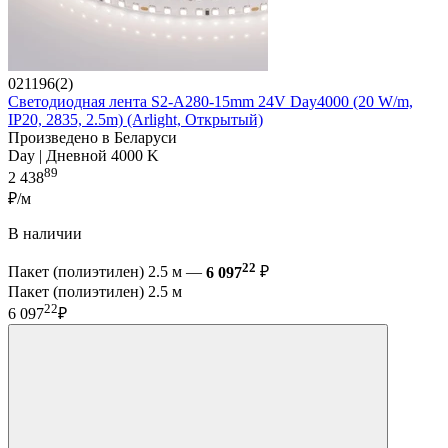
021196(2)
Светодиодная лента S2-A280-15mm 24V Day4000 (20 W/m,
IP20, 2835, 2.5m) (Arlight, Открытый)
Произведено в Беларуси
Day | Дневной 4000 K
89
2 438
₽/м
В наличии
22
Пакет (полиэтилен) 2.5 м —
6 097
₽
Пакет (полиэтилен) 2.5 м
22
6 097
₽