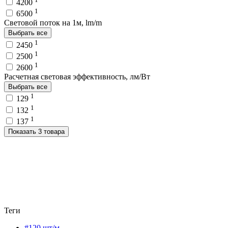
4200
1
6500
Световой поток на 1м, lm/m
Выбрать все
1
2450
1
2500
1
2600
Расчетная световая эффективность, лм/Вт
Выбрать все
1
129
1
132
1
137
Показать 3 товара
Теги
#120 шт/м