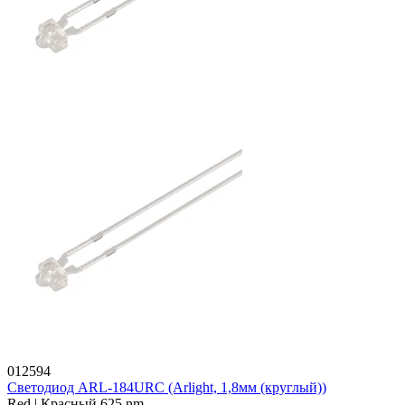
012594
Светодиод ARL-184URC (Arlight, 1,8мм (круглый))
Red | Красный 625 nm