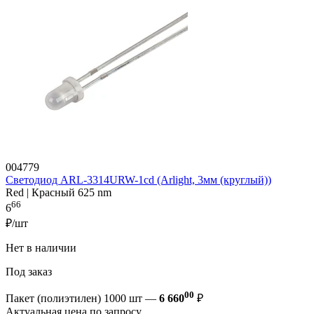
004779
Светодиод ARL-3314URW-1cd (Arlight, 3мм (круглый))
Red | Красный 625 nm
66
6
₽/шт
Нет в наличии
Под заказ
00
Пакет (полиэтилен) 1000 шт —
6 660
₽
Актуальная цена по запросу