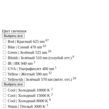
Цвет свечения
Выбрать все
67
Red | Красный 625 nm
42
Blue | Синий 470 nm
26
Green | Зелёный 525 nm
6
Bluish | Зелёный 510 nm (голубой отт.)
3
IR | ИК 940 nm
1
UVA | Ультрафиолет 400 nm
32
Yellow | Жёлтый 590 nm
20
Yellowish | Зелёный 570 nm (жёлт. отт.)
Выбрать все
2
Cool | Холодный 10000 K
2
Cool | Холодный 15000 K
9
Cool | Холодный 8000 K
3
Warm | Тёплый 3000 K