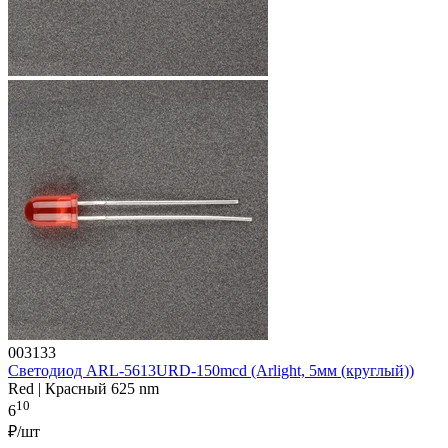
003133
Светодиод ARL-5613URD-150mcd (Arlight, 5мм (круглый))
Red | Красный 625 nm
10
6
₽/шт