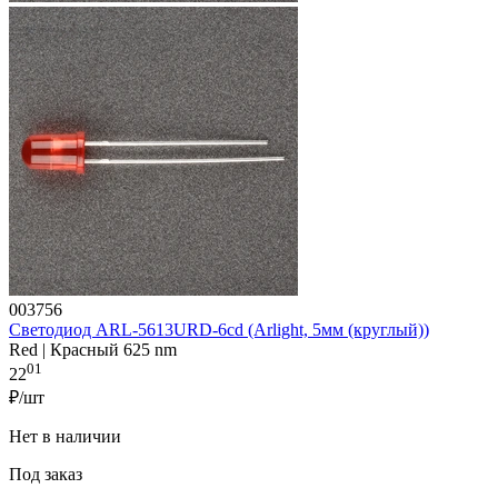
003756
Светодиод ARL-5613URD-6cd (Arlight, 5мм (круглый))
Red | Красный 625 nm
01
22
₽/шт
Нет в наличии
Под заказ