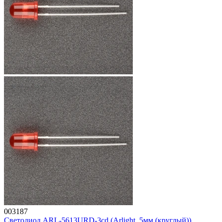
003187
Светодиод ARL-5613URD-3cd (Arlight, 5мм (круглый))