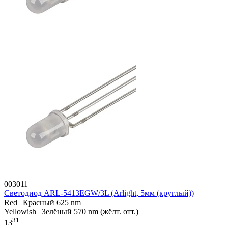
003011
Светодиод ARL-5413EGW/3L (Arlight, 5мм (круглый))
Red | Красный 625 nm
Yellowish | Зелёный 570 nm (жёлт. отт.)
31
13