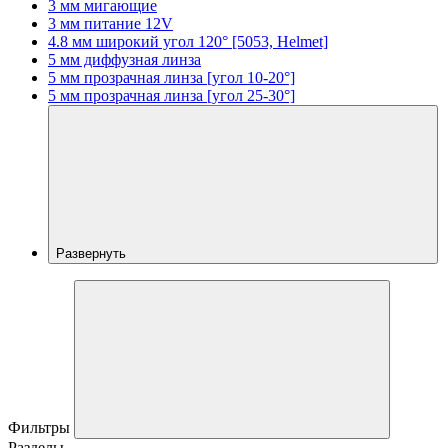
3 мм мигающие
3 мм питание 12V
4.8 мм широкий угол 120° [5053, Helmet]
5 мм диффузная линза
5 мм прозрачная линза [угол 10-20°]
5 мм прозрачная линза [угол 25-30°]
Развернуть
Фильтры
Разделы