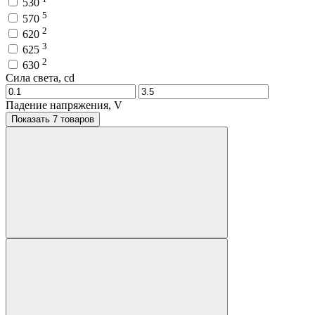
530
5
570
2
620
3
625
2
630
Сила света, cd
Падение напряжения, V
Показать 7 товаров