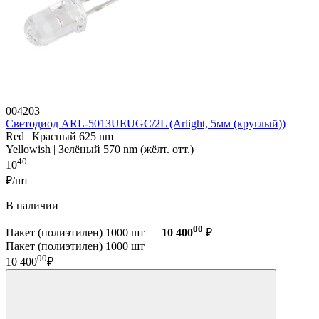
004203
Светодиод ARL-5013UEUGC/2L (Arlight, 5мм (круглый))
Red | Красный 625 nm
Yellowish | Зелёный 570 nm (жёлт. отт.)
40
10
₽/шт
В наличии
00
Пакет (полиэтилен) 1000 шт —
10 400
₽
Пакет (полиэтилен) 1000 шт
00
10 400
₽