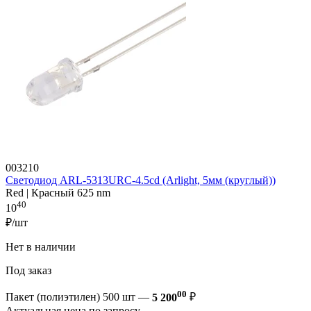
003210
Светодиод ARL-5313URC-4.5cd (Arlight, 5мм (круглый))
Red | Красный 625 nm
40
10
₽/шт
Нет в наличии
Под заказ
00
Пакет (полиэтилен) 500 шт —
5 200
₽
Актуальная цена по запросу