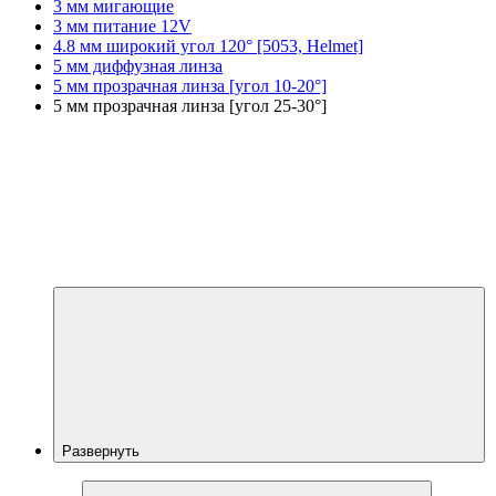
3 мм мигающие
3 мм питание 12V
4.8 мм широкий угол 120° [5053, Helmet]
5 мм диффузная линза
5 мм прозрачная линза [угол 10-20°]
5 мм прозрачная линза [угол 25-30°]
Развернуть