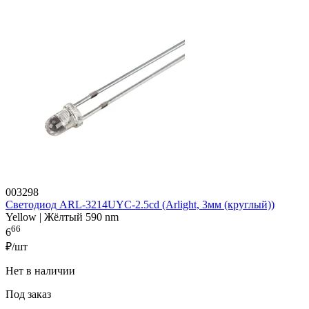
003298
Светодиод ARL-3214UYC-2.5cd (Arlight, 3мм (круглый))
Yellow | Жёлтый 590 nm
66
6
₽/шт
Нет в наличии
Под заказ