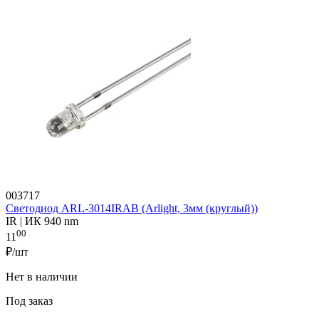
003717
Светодиод ARL-3014IRAB (Arlight, 3мм (круглый))
IR | ИК 940 nm
00
11
₽/шт
Нет в наличии
Под заказ