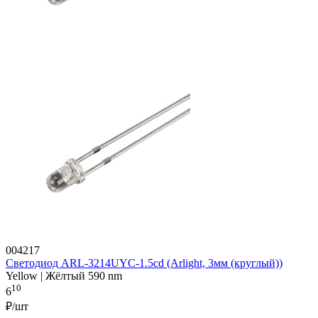
004217
Светодиод ARL-3214UYC-1.5cd (Arlight, 3мм (круглый))
Yellow | Жёлтый 590 nm
10
6
₽/шт