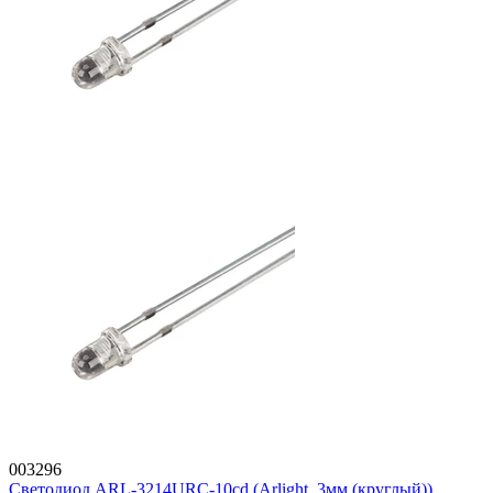
003296
Светодиод ARL-3214URC-10cd (Arlight, 3мм (круглый))