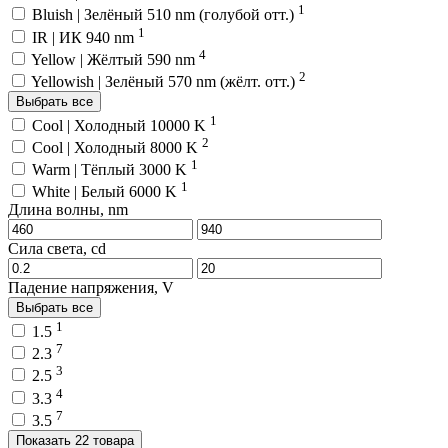
1
Bluish | Зелёный 510 nm (голубой отт.)
1
IR | ИК 940 nm
4
Yellow | Жёлтый 590 nm
2
Yellowish | Зелёный 570 nm (жёлт. отт.)
Выбрать все
1
Cool | Холодный 10000 K
2
Cool | Холодный 8000 K
1
Warm | Тёплый 3000 K
1
White | Белый 6000 K
Длина волны, nm
Сила света, cd
Падение напряжения, V
Выбрать все
1
1.5
7
2.3
3
2.5
4
3.3
7
3.5
Показать 22 товара