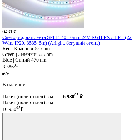
043132
Светодиодная лента SPI-F140-10mm 24V RGB-PX7-BPT (22
W/m, IP20, 3535, 5m) (Arlight, бегущий огонь)
Red | Красный 625 nm
Green | Зелёный 525 nm
Blue | Синий 470 nm
01
3 386
₽/м
В наличии
05
Пакет (полиэтилен) 5 м —
16 930
₽
Пакет (полиэтилен) 5 м
05
16 930
₽