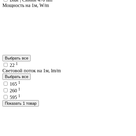
Мощность на 1м, W/m
Выбрать все
1
22
Световой поток на 1м, lm/m
Выбрать все
1
165
1
260
1
595
Показать 1 товар