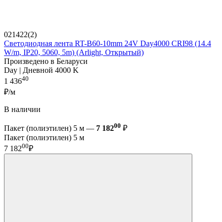
021422(2)
Светодиодная лента RT-B60-10mm 24V Day4000 CRI98 (14.4
W/m, IP20, 5060, 5m) (Arlight, Открытый)
Произведено в Беларуси
Day | Дневной 4000 K
40
1 436
₽/м
В наличии
00
Пакет (полиэтилен) 5 м —
7 182
₽
Пакет (полиэтилен) 5 м
00
7 182
₽