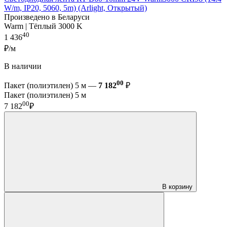
W/m, IP20, 5060, 5m) (Arlight, Открытый)
Произведено в Беларуси
Warm | Тёплый 3000 K
40
1 436
₽/м
В наличии
00
Пакет (полиэтилен) 5 м —
7 182
₽
Пакет (полиэтилен) 5 м
00
7 182
₽
В корзину