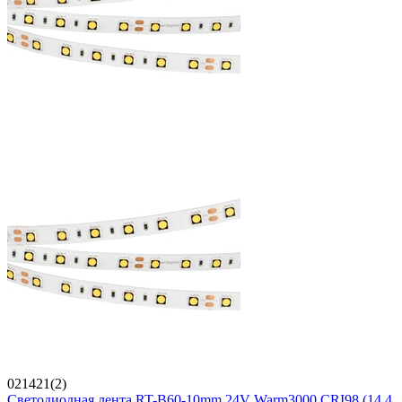
021421(2)
Светодиодная лента RT-B60-10mm 24V Warm3000 CRI98 (14.4