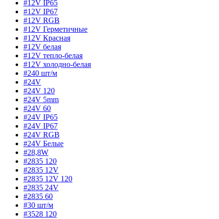
#12V IP65
#12V IP67
#12V RGB
#12V Герметичные
#12V Красная
#12V белая
#12V тепло-белая
#12V холодно-белая
#240 шт/м
#24V
#24V 120
#24V 5mm
#24V 60
#24V IP65
#24V IP67
#24V RGB
#24V Белые
#28,8W
#2835 120
#2835 12V
#2835 12V 120
#2835 24V
#2835 60
#30 шт/м
#3528 120