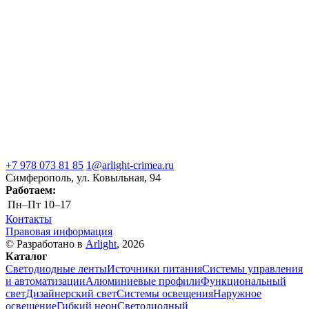
+7 978 073 81 85
1@arlight-crimea.ru
Симферополь, ул. Ковыльная, 94
Работаем:
Пн–Пт
10–17
Контакты
Правовая информация
© Разработано в
Arlight
, 2026
Каталог
Светодиодные ленты
Источники питания
Системы управления
и автоматизации
Алюминиевые профили
Функциональный
свет
Дизайнерский свет
Системы освещения
Наружное
освещение
Гибкий неон
Светодиодный