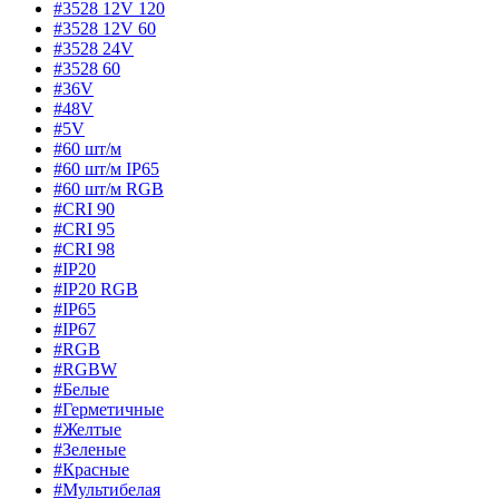
#3528 12V 120
#3528 12V 60
#3528 24V
#3528 60
#36V
#48V
#5V
#60 шт/м
#60 шт/м IP65
#60 шт/м RGB
#CRI 90
#CRI 95
#CRI 98
#IP20
#IP20 RGB
#IP65
#IP67
#RGB
#RGBW
#Белые
#Герметичные
#Желтые
#Зеленые
#Красные
#Мультибелая