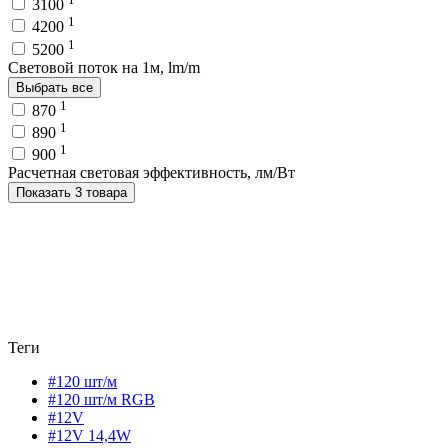
3100
1
4200
1
5200
Световой поток на 1м, lm/m
Выбрать все
1
870
1
890
1
900
Расчетная световая эффективность, лм/Вт
Показать 3 товара
Теги
#120 шт/м
#120 шт/м RGB
#12V
#12V 14,4W