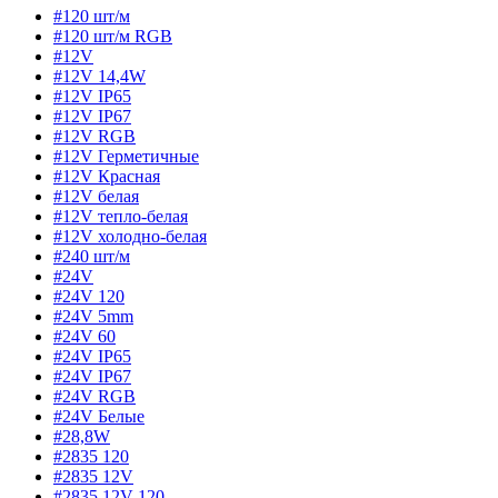
#120 шт/м
#120 шт/м RGB
#12V
#12V 14,4W
#12V IP65
#12V IP67
#12V RGB
#12V Герметичные
#12V Красная
#12V белая
#12V тепло-белая
#12V холодно-белая
#240 шт/м
#24V
#24V 120
#24V 5mm
#24V 60
#24V IP65
#24V IP67
#24V RGB
#24V Белые
#28,8W
#2835 120
#2835 12V
#2835 12V 120