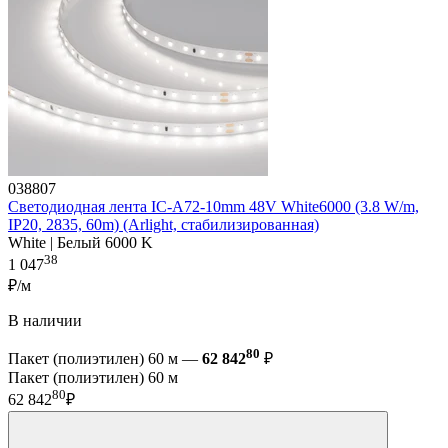
038807
Светодиодная лента IC-A72-10mm 48V White6000 (3.8 W/m,
IP20, 2835, 60m) (Arlight, стабилизированная)
White | Белый 6000 K
38
1 047
₽/м
В наличии
80
Пакет (полиэтилен) 60 м —
62 842
₽
Пакет (полиэтилен) 60 м
80
62 842
₽