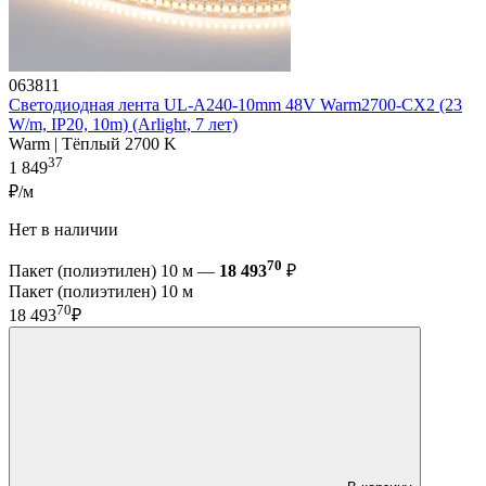
063811
Светодиодная лента UL-A240-10mm 48V Warm2700-CX2 (23
W/m, IP20, 10m) (Arlight, 7 лет)
Warm | Тёплый 2700 K
37
1 849
₽/м
Нет в наличии
70
Пакет (полиэтилен) 10 м —
18 493
₽
Пакет (полиэтилен) 10 м
70
18 493
₽