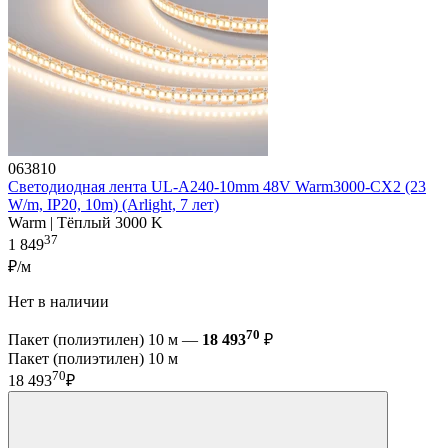
063810
Светодиодная лента UL-A240-10mm 48V Warm3000-CX2 (23
W/m, IP20, 10m) (Arlight, 7 лет)
Warm | Тёплый 3000 K
37
1 849
₽/м
Нет в наличии
70
Пакет (полиэтилен) 10 м —
18 493
₽
Пакет (полиэтилен) 10 м
70
18 493
₽