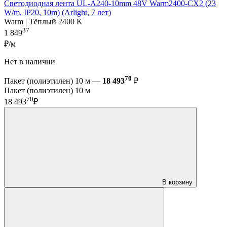
Светодиодная лента UL-A240-10mm 48V Warm2400-CX2 (23
W/m, IP20, 10m) (Arlight, 7 лет)
Warm | Тёплый 2400 K
37
1 849
₽/м
Нет в наличии
70
Пакет (полиэтилен) 10 м —
18 493
₽
Пакет (полиэтилен) 10 м
70
18 493
₽
В корзину