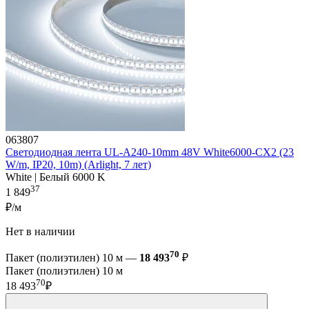
063807
Светодиодная лента UL-A240-10mm 48V White6000-CX2 (23
W/m, IP20, 10m) (Arlight, 7 лет)
White | Белый 6000 K
37
1 849
₽/м
Нет в наличии
70
Пакет (полиэтилен) 10 м —
18 493
₽
Пакет (полиэтилен) 10 м
70
18 493
₽