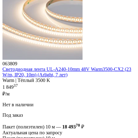
063809
Светодиодная лента UL-A240-10mm 48V Warm3500-CX2 (23
W/m, IP20, 10m) (Arlight, 7 лет)
Warm | Тёплый 3500 K
37
1 849
₽/м
Нет в наличии
Под заказ
70
Пакет (полиэтилен) 10 м —
18 493
₽
Актуальная цена по запросу