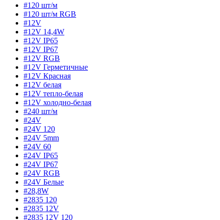
#120 шт/м
#120 шт/м RGB
#12V
#12V 14,4W
#12V IP65
#12V IP67
#12V RGB
#12V Герметичные
#12V Красная
#12V белая
#12V тепло-белая
#12V холодно-белая
#240 шт/м
#24V
#24V 120
#24V 5mm
#24V 60
#24V IP65
#24V IP67
#24V RGB
#24V Белые
#28,8W
#2835 120
#2835 12V
#2835 12V 120