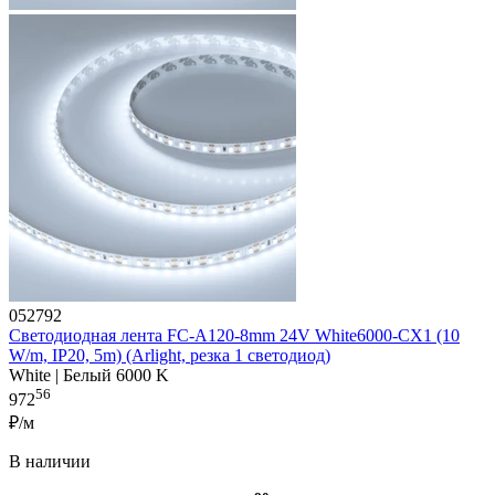
052792
Светодиодная лента FC-A120-8mm 24V White6000-CX1 (10
W/m, IP20, 5m) (Arlight, резка 1 светодиод)
White | Белый 6000 K
56
972
₽/м
В наличии