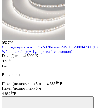
052793
Светодиодная лента FC-A120-8mm 24V Day5000-CX1 (10
W/m, IP20, 5m) (Arlight, резка 1 светодиод)
Day | Дневной 5000 K
56
972
₽/м
В наличии
80
Пакет (полиэтилен) 5 м —
4 862
₽
Пакет (полиэтилен) 5 м
80
4 862
₽