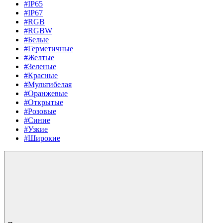
#IP65
#IP67
#RGB
#RGBW
#Белые
#Герметичные
#Желтые
#Зеленые
#Красные
#Мультибелая
#Оранжевые
#Открытые
#Розовые
#Синие
#Узкие
#Широкие