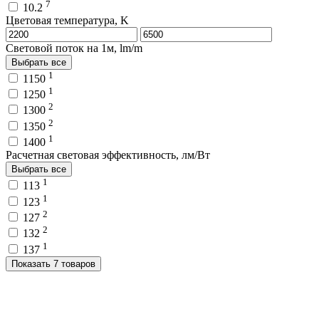
7
10.2
Цветовая температура, K
Световой поток на 1м, lm/m
Выбрать все
1
1150
1
1250
2
1300
2
1350
1
1400
Расчетная световая эффективность, лм/Вт
Выбрать все
1
113
1
123
2
127
2
132
1
137
Показать 7 товаров