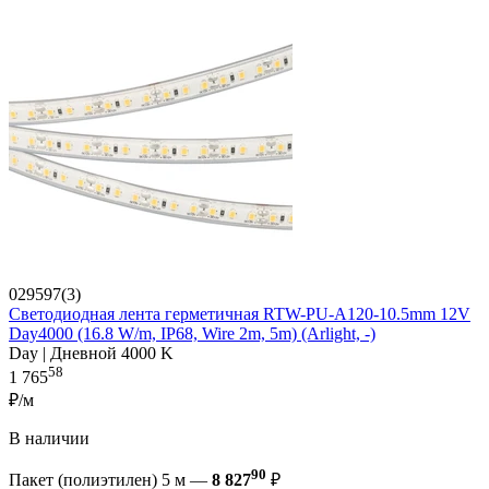
029597(3)
Светодиодная лента герметичная RTW-PU-A120-10.5mm 12V
Day4000 (16.8 W/m, IP68, Wire 2m, 5m) (Arlight, -)
Day | Дневной 4000 K
58
1 765
₽/м
В наличии
90
Пакет (полиэтилен) 5 м —
8 827
₽