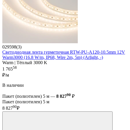
029598(3)
Светодиодная лента герметичная RTW-PU-A120-10.5mm 12V
Warm3000 (16.8 W/m, IP68, Wire 2m, 5m) (Arlight, -)
Warm | Тёплый 3000 K
58
1 765
₽/м
В наличии
90
Пакет (полиэтилен) 5 м —
8 827
₽
Пакет (полиэтилен) 5 м
90
8 827
₽