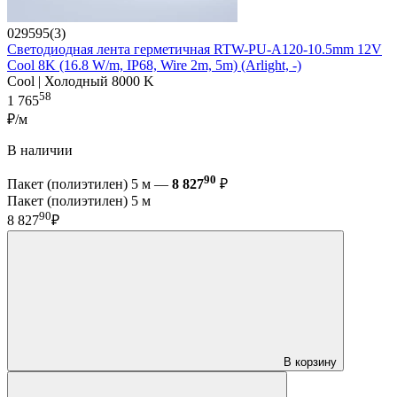
029595(3)
Светодиодная лента герметичная RTW-PU-A120-10.5mm 12V
Cool 8K (16.8 W/m, IP68, Wire 2m, 5m) (Arlight, -)
Cool | Холодный 8000 K
58
1 765
₽/м
В наличии
90
Пакет (полиэтилен) 5 м —
8 827
₽
Пакет (полиэтилен) 5 м
90
8 827
₽
В корзину