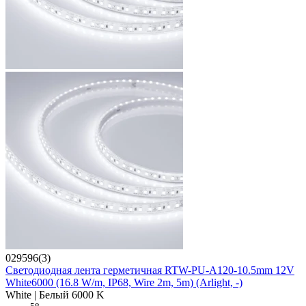
029596(3)
Светодиодная лента герметичная RTW-PU-A120-10.5mm 12V
White6000 (16.8 W/m, IP68, Wire 2m, 5m) (Arlight, -)
White | Белый 6000 K