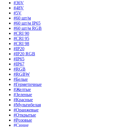
#36V
#48V
#5V
#60 шт/м
#60 шт/м IP65
#60 шт/м RGB
#CRI 90
#CRI 95
#CRI 98
#IP20
#IP20 RGB
#IP65
#IP67
#RGB
#RGBW
#Белые
#Герметичные
#Желтые
#Зеленые
#Красные
#Мультибелая
#Оранжевые
#Открытые
#Розовые
#Синие