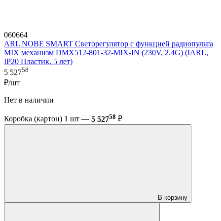
060664
ARL NOBE SMART Светорегулятор с функцией радиопульта
MIX механизм DMX512-801-32-MIX-IN (230V, 2.4G) (IARL,
IP20 Пластик, 5 лет)
58
5 527
₽/шт
Нет в наличии
58
Коробка (картон) 1 шт —
5 527
₽
В корзину