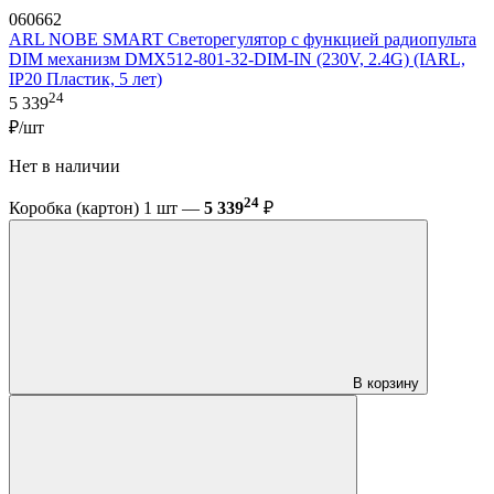
060662
ARL NOBE SMART Светорегулятор с функцией радиопульта
DIM механизм DMX512-801-32-DIM-IN (230V, 2.4G) (IARL,
IP20 Пластик, 5 лет)
24
5 339
₽/шт
Нет в наличии
24
Коробка (картон) 1 шт —
5 339
₽
В корзину