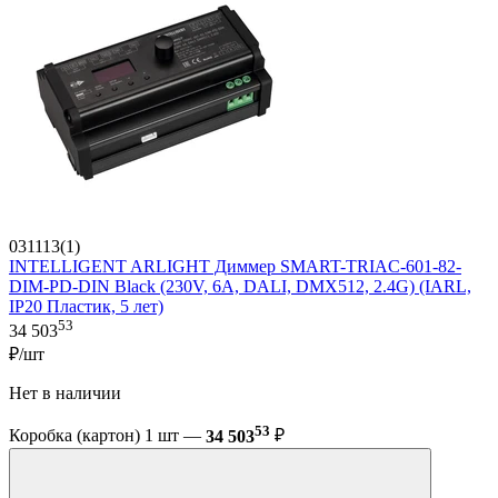
031113(1)
INTELLIGENT ARLIGHT Диммер SMART-TRIAC-601-82-
DIM-PD-DIN Black (230V, 6А, DALI, DMX512, 2.4G) (IARL,
IP20 Пластик, 5 лет)
53
34 503
₽/шт
Нет в наличии
53
Коробка (картон) 1 шт —
34 503
₽