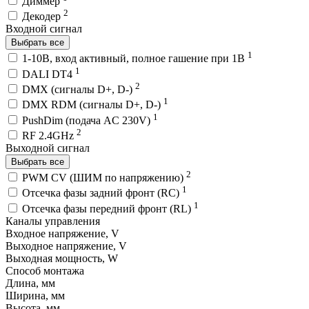
Диммер
2
Декодер
Входной сигнал
Выбрать все
1
1-10В, вход активный, полное гашение при 1В
1
DALI DT4
2
DMX (сигналы D+, D-)
1
DMX RDM (сигналы D+, D-)
1
PushDim (подача AC 230V)
2
RF 2.4GHz
Выходной сигнал
Выбрать все
2
PWM СV (ШИМ по напряжению)
1
Отсечка фазы задний фронт (RC)
1
Отсечка фазы передний фронт (RL)
Каналы управления
Входное напряжение, V
Выходное напряжение, V
Выходная мощность, W
Способ монтажа
Длина, мм
Ширина, мм
Высота, мм