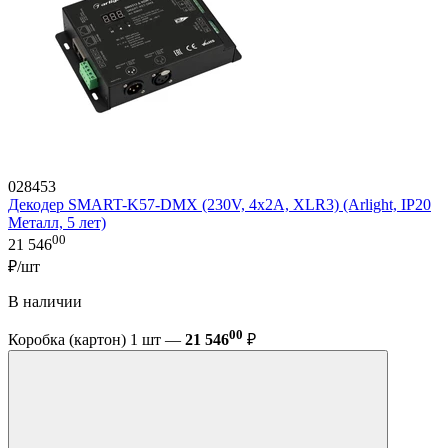
028453
Декодер SMART-K57-DMX (230V, 4x2A, XLR3) (Arlight, IP20
Металл, 5 лет)
00
21 546
₽/шт
В наличии
00
Коробка (картон) 1 шт —
21 546
₽