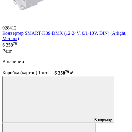
028412
Конвертер SMART-K39-DMX (12-24V, 0/1-10V, DIN) (Arlight,
Металл)
76
6 358
₽/шт
В наличии
76
Коробка (картон) 1 шт —
6 358
₽
В корзину