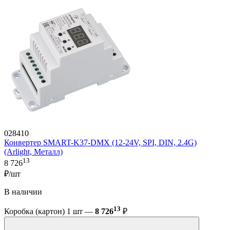
028410
Конвертер SMART-K37-DMX (12-24V, SPI, DIN, 2.4G)
(Arlight, Металл)
13
8 726
₽/шт
В наличии
13
Коробка (картон) 1 шт —
8 726
₽