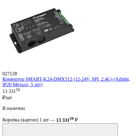
027128
Конвертер SMART-K24-DMX512 (12-24V, SPI, 2.4G) (Arlight,
IP20 Металл, 5 лет)
59
13 331
₽/шт
В наличии
59
Коробка (картон) 1 шт —
13 331
₽