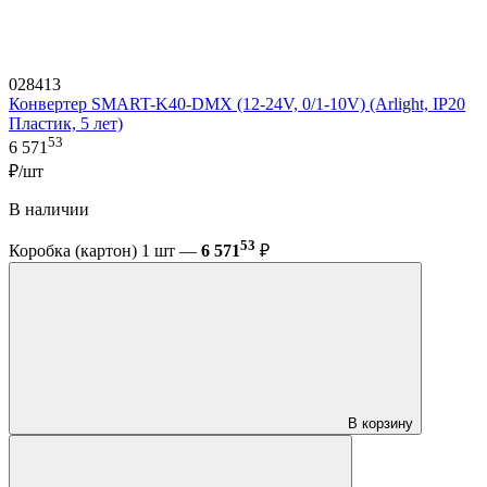
028413
Конвертер SMART-K40-DMX (12-24V, 0/1-10V) (Arlight, IP20
Пластик, 5 лет)
53
6 571
₽/шт
В наличии
53
Коробка (картон) 1 шт —
6 571
₽
В корзину