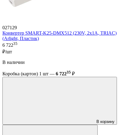
027129
Конвертер SMART-K25-DMX512 (230V, 2x1A, TRIAC)
(Arlight, Пластик)
35
6 722
₽/шт
В наличии
35
Коробка (картон) 1 шт —
6 722
₽
В корзину