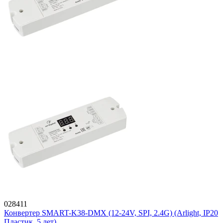
028411
Конвертер SMART-K38-DMX (12-24V, SPI, 2.4G) (Arlight, IP20
Пластик, 5 лет)