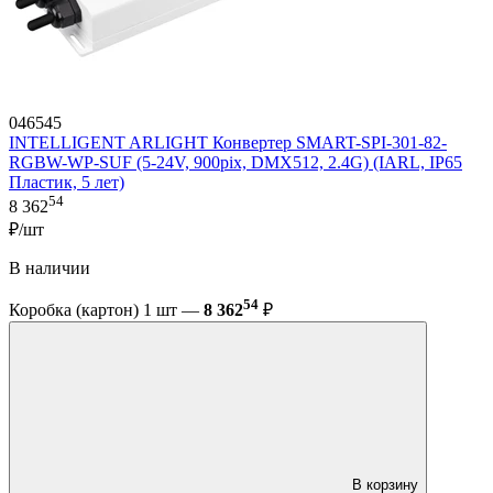
046545
INTELLIGENT ARLIGHT Конвертер SMART-SPI-301-82-
RGBW-WP-SUF (5-24V, 900pix, DMX512, 2.4G) (IARL, IP65
Пластик, 5 лет)
54
8 362
₽/шт
В наличии
54
Коробка (картон) 1 шт —
8 362
₽
В корзину