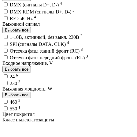
4
DMX (сигналы D+, D-)
5
DMX RDM (сигналы D+, D-)
4
RF 2.4GHz
Выходной сигнал
Выбрать все
2
1-10В, активный, без выкл. 230В
4
SPI (сигналы DATA, CLK)
3
Отсечка фазы задний фронт (RC)
3
Отсечка фазы передний фронт (RL)
Входное напряжение, V
Выбрать все
6
24
3
230
Выходная мощность, W
Выбрать все
2
460
1
550
Цвет покрытия
Класс пылевлагозащиты