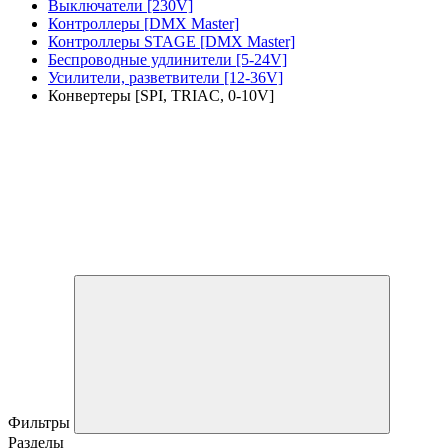
Выключатели [230V]
Контроллеры [DMX Master]
Контроллеры STAGE [DMX Master]
Беспроводные удлинители [5-24V]
Усилители, разветвители [12-36V]
Конвертеры [SPI, TRIAC, 0-10V]
Фильтры
Разделы