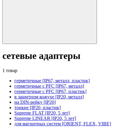
сетевые адаптеры
1 товар
герметичные [IP67, металл, пластик]
герметичные с PFC [IP67, металл]
герметичные с PFC [IP67, пластик]
в защитном кожухе [IP20, металл]
на DIN-рейку [IP20]
тонкие [IP20, пластик]
Supreme FLAT [IP20, 5 лет]
Supreme LINEAR [IP20, 5 лет]
для магнитных систем [ORIENT, FLEX, VIBE]