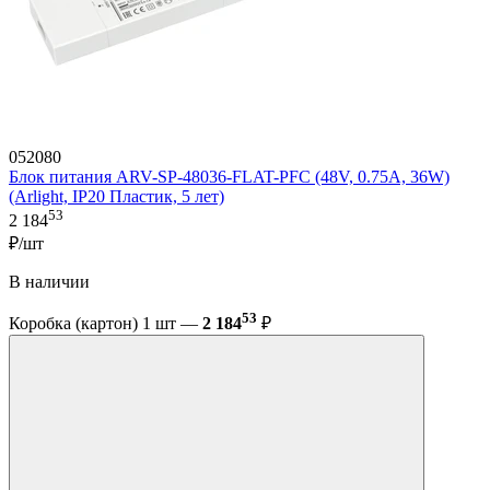
052080
Блок питания ARV-SP-48036-FLAT-PFC (48V, 0.75A, 36W)
(Arlight, IP20 Пластик, 5 лет)
53
2 184
₽/шт
В наличии
53
Коробка (картон) 1 шт —
2 184
₽