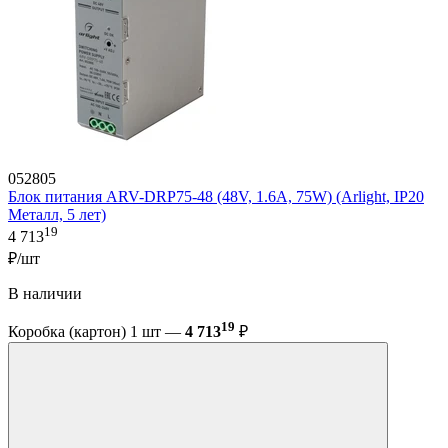
052805
Блок питания ARV-DRP75-48 (48V, 1.6A, 75W) (Arlight, IP20
Металл, 5 лет)
19
4 713
₽/шт
В наличии
19
Коробка (картон) 1 шт —
4 713
₽