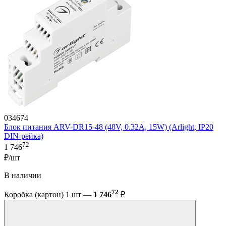
034674
Блок питания ARV-DR15-48 (48V, 0.32A, 15W) (Arlight, IP20
DIN-рейка)
72
1 746
₽/шт
В наличии
72
Коробка (картон) 1 шт —
1 746
₽