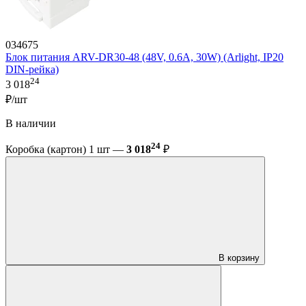
034675
Блок питания ARV-DR30-48 (48V, 0.6A, 30W) (Arlight, IP20
DIN-рейка)
24
3 018
₽/шт
В наличии
24
Коробка (картон) 1 шт —
3 018
₽
В корзину