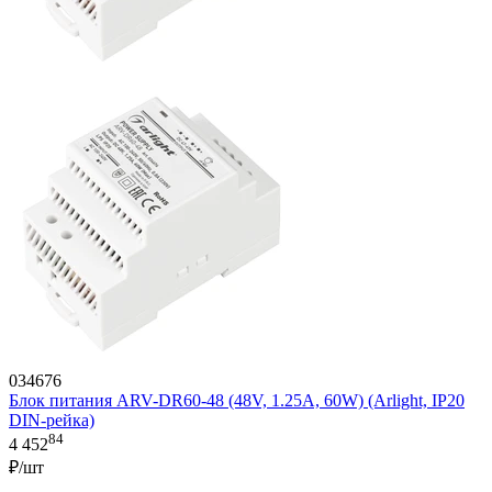
034676
Блок питания ARV-DR60-48 (48V, 1.25A, 60W) (Arlight, IP20
DIN-рейка)
84
4 452
₽/шт