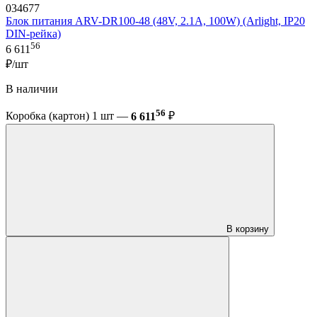
034677
Блок питания ARV-DR100-48 (48V, 2.1A, 100W) (Arlight, IP20
DIN-рейка)
56
6 611
₽/шт
В наличии
56
Коробка (картон) 1 шт —
6 611
₽
В корзину