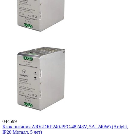
044599
Блок питания ARV-DRP240-PFC-48 (48V, 5A, 240W) (Arlight,
IP20 Металл, 5 лет)