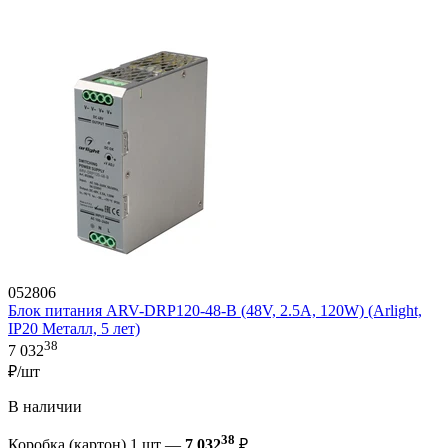
052806
Блок питания ARV-DRP120-48-B (48V, 2.5A, 120W) (Arlight,
IP20 Металл, 5 лет)
38
7 032
₽/шт
В наличии
38
Коробка (картон) 1 шт —
7 032
₽