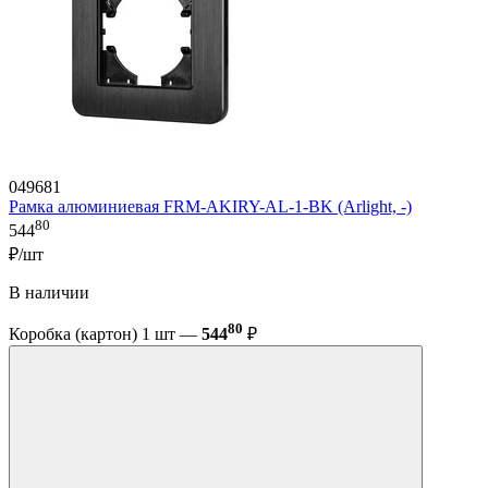
049681
Рамка алюминиевая FRM-AKIRY-AL-1-BK (Arlight, -)
80
544
₽/шт
В наличии
80
Коробка (картон) 1 шт —
544
₽