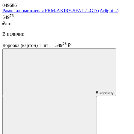
049686
Рамка алюминиевая FRM-AKIRY-SFAL-1-GD (Arlight, -)
76
549
₽/шт
В наличии
76
Коробка (картон) 1 шт —
549
₽
В корзину