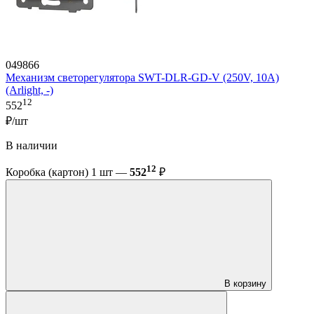
049866
Механизм светорегулятора SWT-DLR-GD-V (250V, 10A)
(Arlight, -)
12
552
₽/шт
В наличии
12
Коробка (картон) 1 шт —
552
₽
В корзину