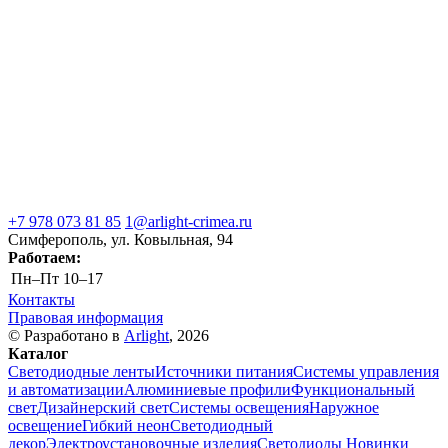
+7 978 073 81 85
1@arlight-crimea.ru
Симферополь, ул. Ковыльная, 94
Работаем:
Пн–Пт
10–17
Контакты
Правовая информация
© Разработано в
Arlight
, 2026
Каталог
Светодиодные ленты
Источники питания
Системы управления
и автоматизации
Алюминиевые профили
Функциональный
свет
Дизайнерский свет
Системы освещения
Наружное
освещение
Гибкий неон
Светодиодный
декор
Электроустановочные изделия
Светодиоды
Новинки