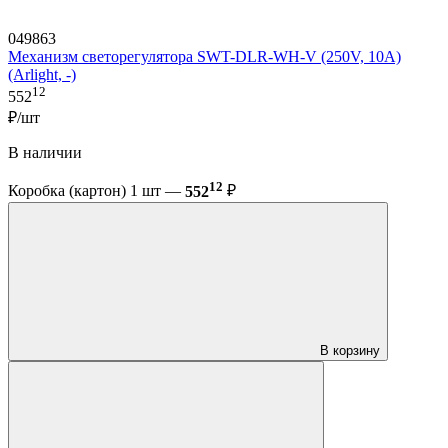
049863
Механизм светорегулятора SWT-DLR-WH-V (250V, 10A)
(Arlight, -)
12
552
₽/шт
В наличии
12
Коробка (картон) 1 шт —
552
₽
В корзину