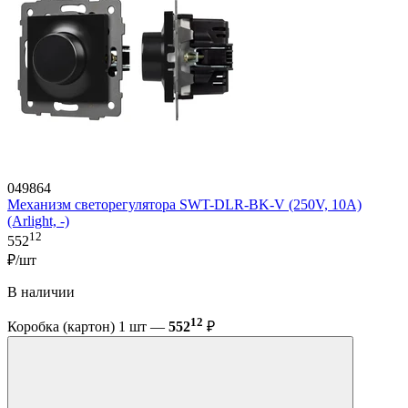
049864
Механизм светорегулятора SWT-DLR-BK-V (250V, 10A)
(Arlight, -)
12
552
₽/шт
В наличии
12
Коробка (картон) 1 шт —
552
₽