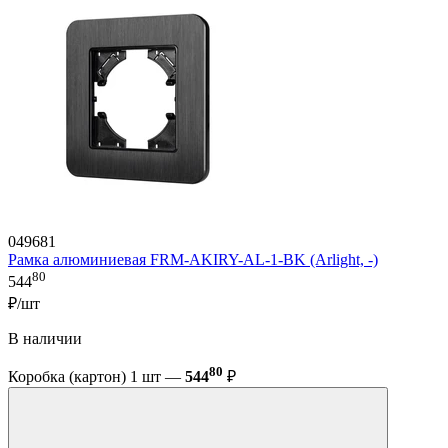
049681
Рамка алюминиевая FRM-AKIRY-AL-1-BK (Arlight, -)
80
544
₽/шт
В наличии
80
Коробка (картон) 1 шт —
544
₽