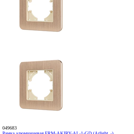
049683
Рамка алюминиевая FRM-AKIRY-AL-1-GD (Arlight, -)