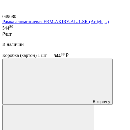
049680
Рамка алюминиевая FRM-AKIRY-AL-1-SR (Arlight, -)
80
544
₽/шт
В наличии
80
Коробка (картон) 1 шт —
544
₽
В корзину