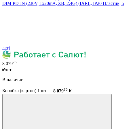
DIM-PD-IN (230V, 1x20mA, ZB, 2.4G) (IARL, IP20 Пластик, 5
лет)
75
8 079
₽/шт
В наличии
75
Коробка (картон) 1 шт —
8 079
₽