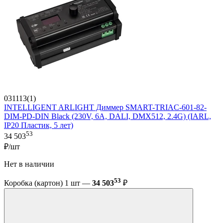
031113(1)
INTELLIGENT ARLIGHT Диммер SMART-TRIAC-601-82-
DIM-PD-DIN Black (230V, 6А, DALI, DMX512, 2.4G) (IARL,
IP20 Пластик, 5 лет)
53
34 503
₽/шт
Нет в наличии
53
Коробка (картон) 1 шт —
34 503
₽