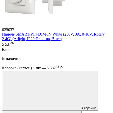
025037
Панель SMART-P14-DIM-IN White (230V, 3A, 0-10V, Rotary,
2.4G) (Arlight, IP20 Пластик, 5 лет)
92
5 537
₽/шт
В наличии
92
Коробка (картон) 1 шт —
5 537
₽
В корзину