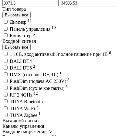
Тип товара
Выбрать все
11
Диммер
10
Панель управления
6
Конвертер
Входной сигнал
Выбрать все
6
1-10В, вход активный, полное гашение при 1В
1
DALI DT4
2
DALI DT5
1
DMX (сигналы D+, D-)
8
PushDim (подача AC 230V)
3
PushDim (сухие контакты)
12
RF 2.4GHz
1
TUYA Bluetooth
2
TUYA Wi-Fi
1
TUYA Zigbee
Выходной сигнал
Каналы управления
Входное напряжение, V