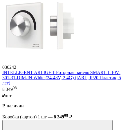
036242
INTELLIGENT ARLIGHT Роторная панель SMART-1-10V-
301-31-DIM-IN White (24-48V, 2.4G) (IARL, IP20 Пластик, 5
лет)
08
8 349
₽/шт
В наличии
08
Коробка (картон) 1 шт —
8 349
₽