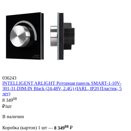
036243
INTELLIGENT ARLIGHT Роторная панель SMART-1-10V-
301-31-DIM-IN Black (24-48V, 2.4G) (IARL, IP20 Пластик, 5
лет)
08
8 349
₽/шт
В наличии
08
Коробка (картон) 1 шт —
8 349
₽