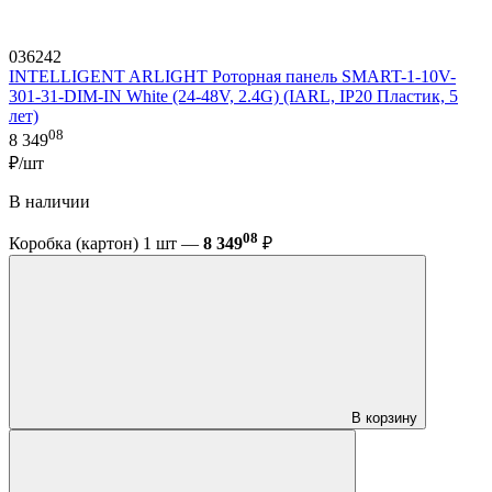
036242
INTELLIGENT ARLIGHT Роторная панель SMART-1-10V-
301-31-DIM-IN White (24-48V, 2.4G) (IARL, IP20 Пластик, 5
лет)
08
8 349
₽/шт
В наличии
08
Коробка (картон) 1 шт —
8 349
₽
В корзину