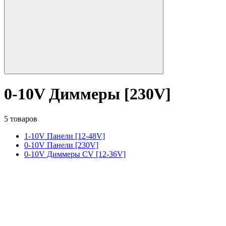
0-10V Диммеры [230V]
5 товаров
1-10V Панели [12-48V]
0-10V Панели [230V]
0-10V Диммеры CV [12-36V]