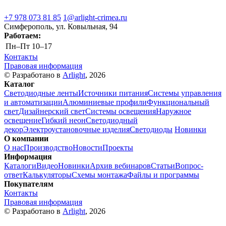
+7 978 073 81 85
1@arlight-crimea.ru
Симферополь, ул. Ковыльная, 94
Работаем:
Пн–Пт
10–17
Контакты
Правовая информация
© Разработано в
Arlight
, 2026
Каталог
Светодиодные ленты
Источники питания
Системы управления
и автоматизации
Алюминиевые профили
Функциональный
свет
Дизайнерский свет
Системы освещения
Наружное
освещение
Гибкий неон
Светодиодный
декор
Электроустановочные изделия
Светодиоды
Новинки
О компании
О нас
Производство
Новости
Проекты
Информация
Каталоги
Видео
Новинки
Архив вебинаров
Статьи
Вопрос-
ответ
Калькуляторы
Схемы монтажа
Файлы и программы
Покупателям
Контакты
Правовая информация
© Разработано в
Arlight
, 2026