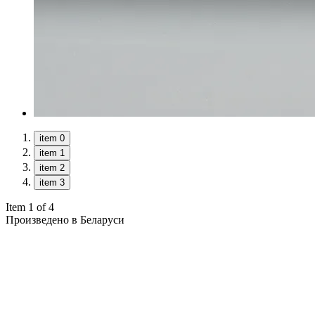
item 0
item 1
item 2
item 3
Item 1 of 4
Произведено в Беларуси