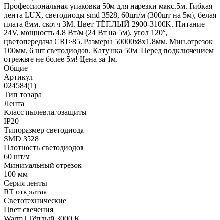
Профессиональная упаковка 50м для нарезки макс.5м. Гибкая
лента LUX, светодиоды smd 3528, 60шт/м (300шт на 5м), белая
плата 8мм, скотч 3М. Цвет ТЁПЛЫЙ 2900-3100K. Питание
24V, мощность 4.8 Вт/м (24 Вт на 5м), угол 120°,
цветопередача CRI>85. Размеры 50000х8x1.8мм. Мин.отрезок
100мм, 6 шт светодиодов. Катушка 50м. Перед подключением
отрежьте не более 5м! Цена за 1м.
Общие
Артикул
024584(1)
Тип товара
Лента
Класс пылевлагозащиты
IP20
Типоразмер светодиода
SMD 3528
Плотность светодиодов
60 шт/м
Минимальный отрезок
100 мм
Серия ленты
RT открытая
Светотехнические
Цвет свечения
Warm | Тёплый 3000 K