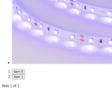
item 0
item 1
Item 1 of 2