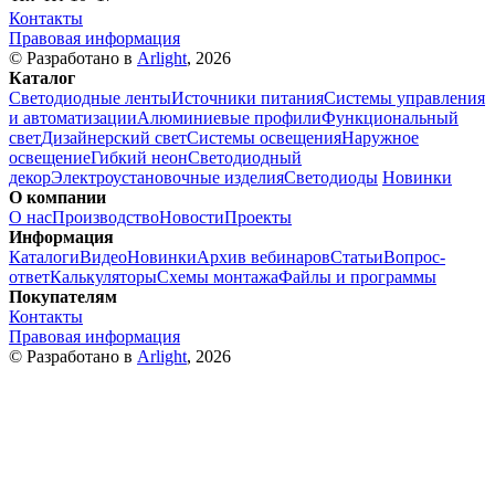
Контакты
Правовая информация
© Разработано в
Arlight
, 2026
Каталог
Светодиодные ленты
Источники питания
Системы управления
и автоматизации
Алюминиевые профили
Функциональный
свет
Дизайнерский свет
Системы освещения
Наружное
освещение
Гибкий неон
Светодиодный
декор
Электроустановочные изделия
Светодиоды
Новинки
О компании
О нас
Производство
Новости
Проекты
Информация
Каталоги
Видео
Новинки
Архив вебинаров
Статьи
Вопрос-
ответ
Калькуляторы
Схемы монтажа
Файлы и программы
Покупателям
Контакты
Правовая информация
© Разработано в
Arlight
, 2026