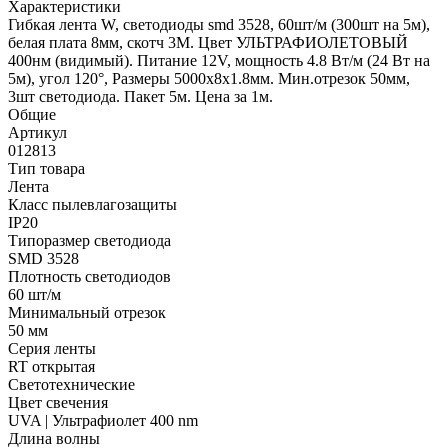
Характеристики
Гибкая лента W, светодиоды smd 3528, 60шт/м (300шт на 5м),
белая плата 8мм, скотч 3М. Цвет УЛЬТРАФИОЛЕТОВЫЙ
400нм (видимый). Питание 12V, мощность 4.8 Вт/м (24 Вт на
5м), угол 120°, Размеры 5000х8x1.8мм. Мин.отрезок 50мм,
3шт светодиода. Пакет 5м. Цена за 1м.
Общие
Артикул
012813
Тип товара
Лента
Класс пылевлагозащиты
IP20
Типоразмер светодиода
SMD 3528
Плотность светодиодов
60 шт/м
Минимальный отрезок
50 мм
Серия ленты
RT открытая
Светотехнические
Цвет свечения
UVA | Ультрафиолет 400 nm
Длина волны