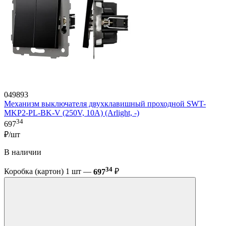
049893
Механизм выключателя двухклавишный проходной SWT-
MKP2-PL-BK-V (250V, 10A) (Arlight, -)
34
697
₽/шт
В наличии
34
Коробка (картон) 1 шт —
697
₽