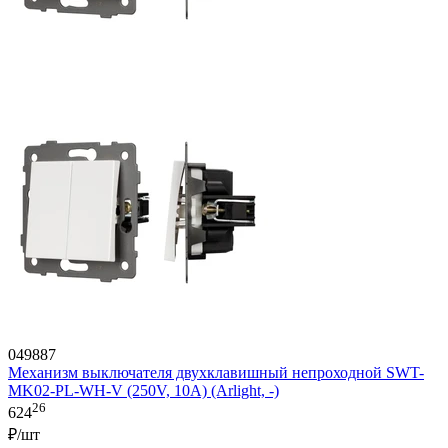
049887
Механизм выключателя двухклавишный непроходной SWT-
MK02-PL-WH-V (250V, 10A) (Arlight, -)
26
624
₽/шт