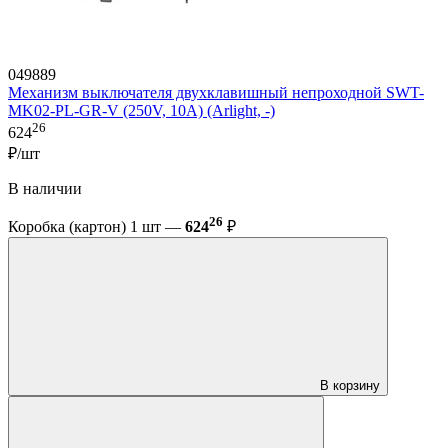
049889
Механизм выключателя двухклавишный непроходной SWT-
MK02-PL-GR-V (250V, 10A) (Arlight, -)
26
624
₽/шт
В наличии
26
Коробка (картон) 1 шт —
624
₽
В корзину