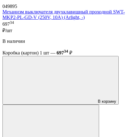
049895
Механизм выключателя двухклавишный проходной SWT-
MKP2-PL-GD-V (250V, 10A) (Arlight, -)
34
697
₽/шт
В наличии
34
Коробка (картон) 1 шт —
697
₽
В корзину