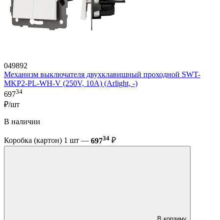
049892
Механизм выключателя двухклавишный проходной SWT-
MKP2-PL-WH-V (250V, 10A) (Arlight, -)
34
697
₽/шт
В наличии
34
Коробка (картон) 1 шт —
697
₽
В корзину