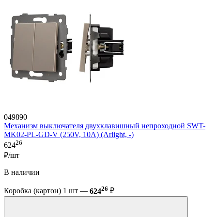
049890
Механизм выключателя двухклавишный непроходной SWT-
MK02-PL-GD-V (250V, 10A) (Arlight, -)
26
624
₽/шт
В наличии
26
Коробка (картон) 1 шт —
624
₽