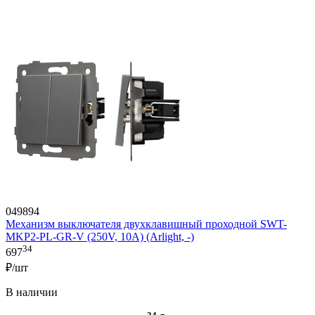
049894
Механизм выключателя двухклавишный проходной SWT-
MKP2-PL-GR-V (250V, 10A) (Arlight, -)
34
697
₽/шт
В наличии