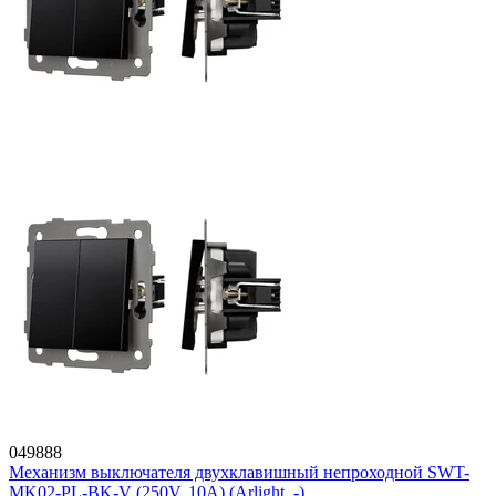
049888
Механизм выключателя двухклавишный непроходной SWT-
MK02-PL-BK-V (250V, 10A) (Arlight, -)