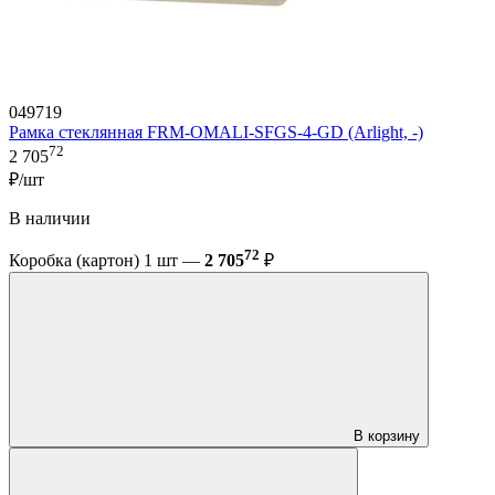
049719
Рамка стеклянная FRM-OMALI-SFGS-4-GD (Arlight, -)
72
2 705
₽/шт
В наличии
72
Коробка (картон) 1 шт —
2 705
₽
В корзину