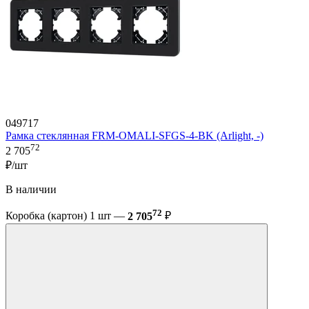
049717
Рамка стеклянная FRM-OMALI-SFGS-4-BK (Arlight, -)
72
2 705
₽/шт
В наличии
72
Коробка (картон) 1 шт —
2 705
₽