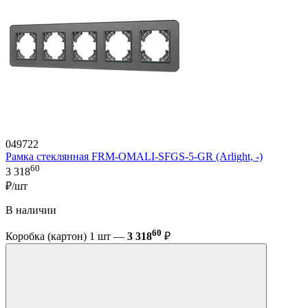
049722
Рамка стеклянная FRM-OMALI-SFGS-5-GR (Arlight, -)
60
3 318
₽/шт
В наличии
60
Коробка (картон) 1 шт —
3 318
₽