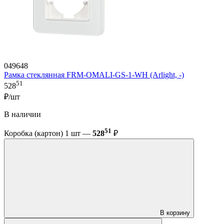
049648
Рамка стеклянная FRM-OMALI-GS-1-WH (Arlight, -)
51
528
₽/шт
В наличии
51
Коробка (картон) 1 шт —
528
₽
В корзину