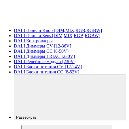
DALI Панели Knob [DIM,MIX,RGB,RGBW]
DALI Панели Sens [DIM,MIX,RGB,RGBW]
DALI Контроллеры
DALI Диммеры CV [12-36V]
DALI Диммеры CC [8-50V]
DALI Диммеры TRIAC [230V]
DALI Релейные модули [230V]
DALI Блоки питания CV [12-24V]
DALI Блоки питания CC [8-52V]
Развернуть