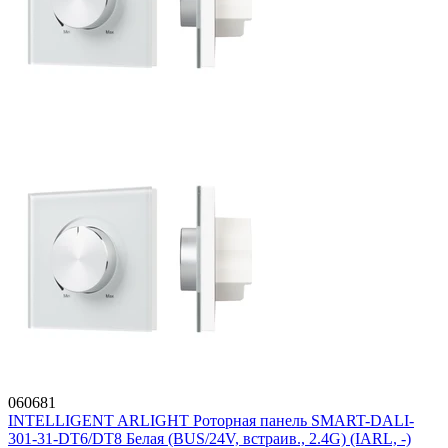
060681
INTELLIGENT ARLIGHT Роторная панель SMART-DALI-
301-31-DT6/DT8 Белая (BUS/24V, встраив., 2.4G) (IARL, -)