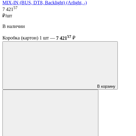
MIX-IN (BUS, DT8, Backlight) (Arlight, -)
57
7 421
₽/шт
В наличии
57
Коробка (картон) 1 шт —
7 421
₽
В корзину