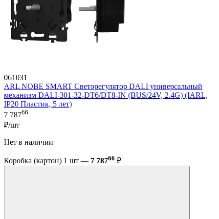
061031
ARL NOBE SMART Светорегулятор DALI универсальный
механизм DALI-301-32-DT6/DT8-IN (BUS/24V, 2.4G) (IARL,
IP20 Пластик, 5 лет)
66
7 787
₽/шт
Нет в наличии
66
Коробка (картон) 1 шт —
7 787
₽