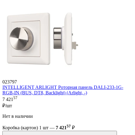
023797
INTELLIGENT ARLIGHT Роторная панель DALI-233-1G-
RGB-IN (BUS, DT8, Backlight) (Arlight, -)
57
7 421
₽/шт
Нет в наличии
57
Коробка (картон) 1 шт —
7 421
₽