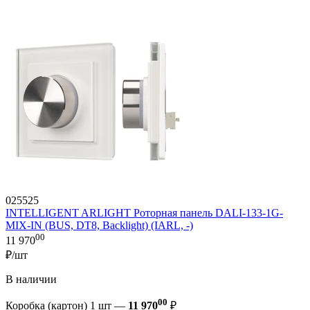
025525
INTELLIGENT ARLIGHT Роторная панель DALI-133-1G-
MIX-IN (BUS, DT8, Backlight) (IARL, -)
00
11 970
₽/шт
В наличии
00
Коробка (картон) 1 шт —
11 970
₽