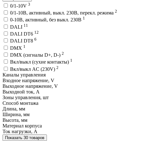
3
0/1-10V
2
0/1-10В, активный, выкл. 230В, перекл. режима
1
0-10В, активный, без выкл. 230В
11
DALI
12
DALI DT6
6
DALI DT8
1
DMX
2
DMX (сигналы D+, D-)
1
Вкл/выкл (сухие контакты)
2
Вкл/выкл AC (230V)
Каналы управления
Входное напряжение, V
Выходное напряжение, V
Выходной ток, A
Зоны управления, шт
Способ монтажа
Длина, мм
Ширина, мм
Высота, мм
Материал корпуса
Ток нагрузки, A
Показать 30 товаров