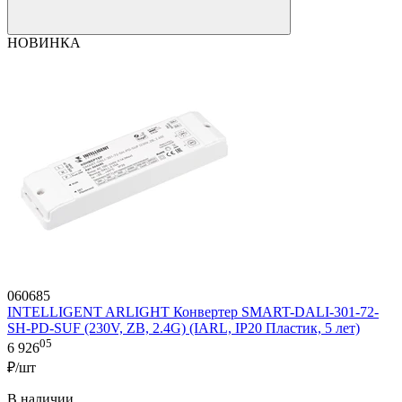
НОВИНКА
060685
INTELLIGENT ARLIGHT Конвертер SMART-DALI-301-72-
SH-PD-SUF (230V, ZB, 2.4G) (IARL, IP20 Пластик, 5 лет)
05
6 926
₽/шт
В наличии