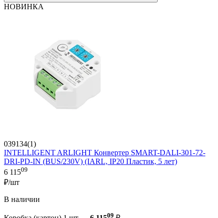
НОВИНКА
039134(1)
INTELLIGENT ARLIGHT Конвертер SMART-DALI-301-72-
DRI-PD-IN (BUS/230V) (IARL, IP20 Пластик, 5 лет)
09
6 115
₽/шт
В наличии
09
Коробка (картон) 1 шт —
6 115
₽