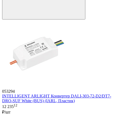
053294
INTELLIGENT ARLIGHT Конвертер DALI-303-72-D2/DT7-
DRO-SUF White (BUS) (IARL, Пластик)
12
12 235
₽/шт