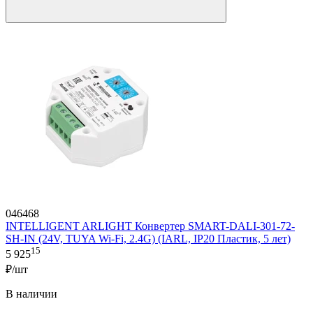
046468
INTELLIGENT ARLIGHT Конвертер SMART-DALI-301-72-
SH-IN (24V, TUYA Wi-Fi, 2.4G) (IARL, IP20 Пластик, 5 лет)
15
5 925
₽/шт
В наличии