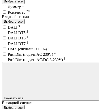
Выбрать все
1
Диммер
29
Конвертер
Входной сигнал
Выбрать все
3
DALI
3
DALI DT5
1
DALI DT6
1
DALI DT7
2
DMX (сигналы D+, D-)
4
PushDim (подача AC 230V)
3
PushDim (подача AC/DC 8-230V)
Показать все
Выходной сигнал
Выбрать все