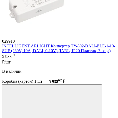
029910
INTELLIGENT ARLIGHT Конвертер TY-802-DALI-BLE-1-10-
SUF (230V, 10A, DALI, 0-10V) (IARL, IP20 Пластик, 3 года)
62
5 938
₽/шт
В наличии
62
Коробка (картон) 1 шт —
5 938
₽