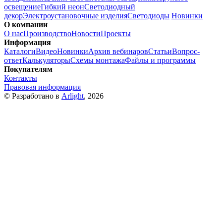
освещение
Гибкий неон
Светодиодный
декор
Электроустановочные изделия
Светодиоды
Новинки
О компании
О нас
Производство
Новости
Проекты
Информация
Каталоги
Видео
Новинки
Архив вебинаров
Статьи
Вопрос-
ответ
Калькуляторы
Схемы монтажа
Файлы и программы
Покупателям
Контакты
Правовая информация
© Разработано в
Arlight
, 2026