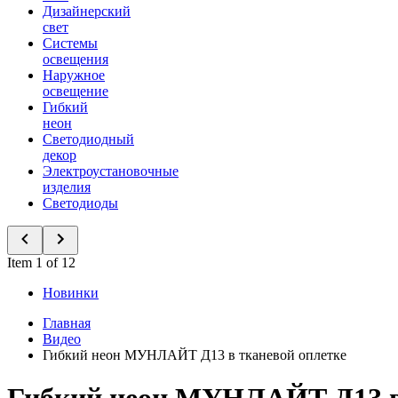
Дизайнерский
свет
Системы
освещения
Наружное
освещение
Гибкий
неон
Светодиодный
декор
Электроустановочные
изделия
Светодиоды
Item 1 of 12
Новинки
Главная
Видео
Гибкий неон МУНЛАЙТ Д13 в тканевой оплетке