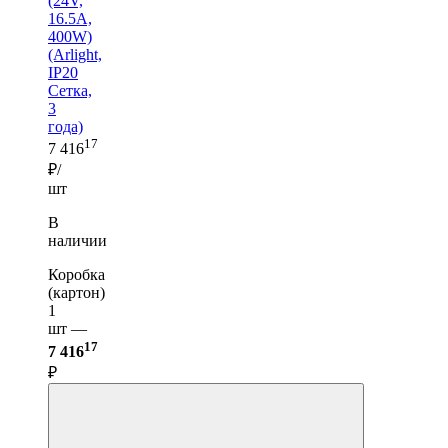
(24V,
16.5A,
400W)
(Arlight,
IP20
Сетка,
3
года)
17
7 416
₽/
шт
В
наличии
Коробка
(картон)
1
шт —
17
7 416
₽