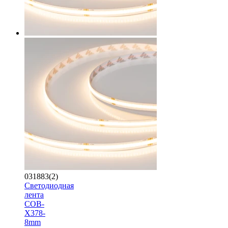
031883(2)
Светодиодная
лента
COB-
X378-
8mm