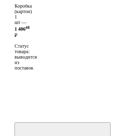
Коробка
(картон)
1
шт —
48
1 406
₽
Статус
товара:
выводится
из
поставок