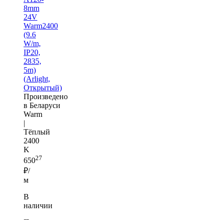
8mm
24V
Warm2400
(9.6
W/m,
IP20,
2835,
5m)
(Arlight,
Открытый)
Произведено
в Беларуси
Warm
|
Тёплый
2400
K
27
650
₽/
м
В
наличии