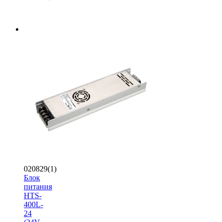
020829(1)
Блок
питания
HTS-
400L-
24