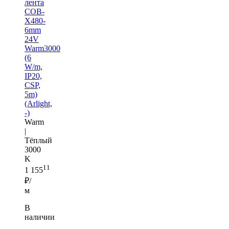
лента
COB-
X480-
6mm
24V
Warm3000
(6
W/m,
IP20,
CSP,
5m)
(Arlight,
-)
Warm
|
Тёплый
3000
K
11
1 155
₽/
м
В
наличии