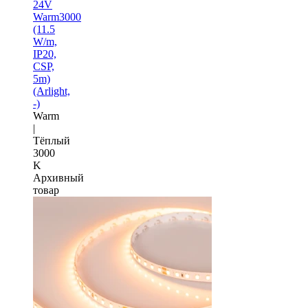
24V
Warm3000
(11.5
W/m,
IP20,
CSP,
5m)
(Arlight,
-)
Warm
|
Тёплый
3000
K
Архивный
товар