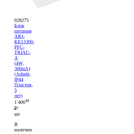
028275
Блок
питания
ARJ-
KE13300-
PFC-
TRIAC-
A
(4W,
300mA)
(Arlight,
IP44
Пластик,
5
лет)
48
1 406
₽/
шт
В
наличии