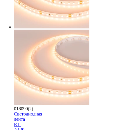
018090(2)
Светодиодная
лента
RT-
A120-