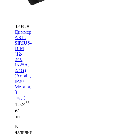
029928
Диммер
ARL-
SIRIUS-
DIM
(12-
24V,
1x25A,
2.4G)
(Arlight,
IP20
Металл,
3
года)
66
4 524
₽/
шт
В
наличии