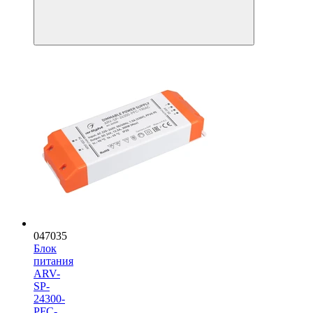
047035
Блок
питания
ARV-
SP-
24300-
PFC-