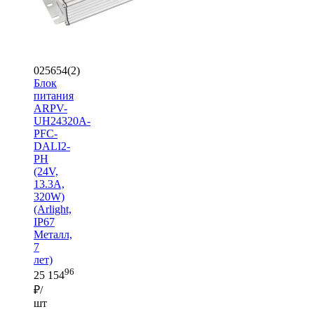
025654(2)
Блок
питания
ARPV-
UH24320A-
PFC-
DALI2-
PH
(24V,
13.3A,
320W)
(Arlight,
IP67
Металл,
7
лет)
96
25 154
₽/
шт