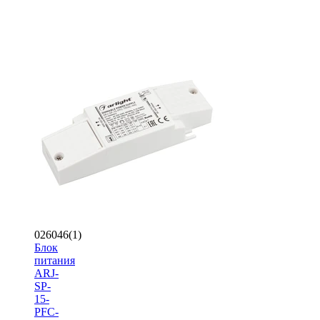
026046(1)
Блок
питания
ARJ-
SP-
15-
PFC-