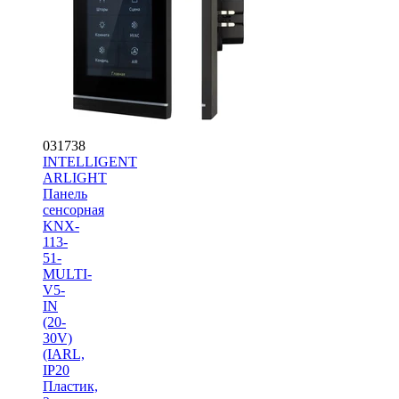
031738
INTELLIGENT
ARLIGHT
Панель
сенсорная
KNX-
113-
51-
MULTI-
V5-
IN
(20-
30V)
(IARL,
IP20
Пластик,