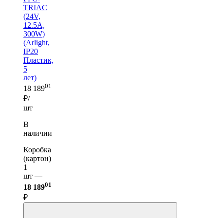
TRIAC
(24V,
12.5A,
300W)
(Arlight,
IP20
Пластик,
5
лет)
01
18 189
₽/
шт
В
наличии
Коробка
(картон)
1
шт —
01
18 189
₽