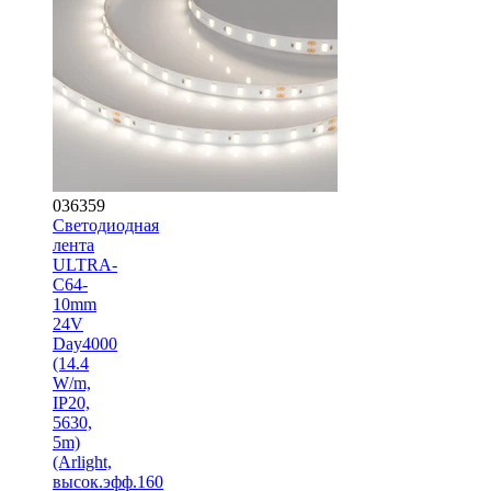
036359
Светодиодная
лента
ULTRA-
C64-
10mm
24V
Day4000
(14.4
W/m,
IP20,
5630,
5m)
(Arlight,
высок.эфф.160