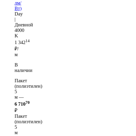
лм/
Вт)
Day
|
Дневной
4000
K
14
1 342
₽/
м
В
наличии
Пакет
(полиэтилен)
5
м —
70
6 710
₽
Пакет
(полиэтилен)
5
м