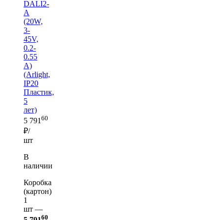
DALI2-
A
(20W,
3-
45V,
0.2-
0.55
A)
(Arlight,
IP20
Пластик,
5
лет)
60
5 791
₽/
шт
В
наличии
Коробка
(картон)
1
шт —
60
5 791