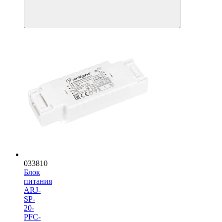
033810
Блок
питания
ARJ-
SP-
20-
PFC-