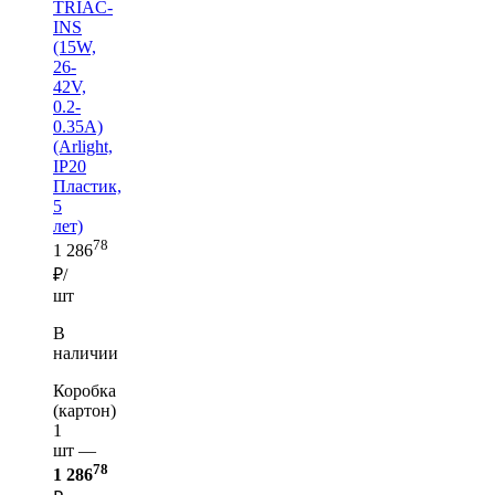
TRIAC-
INS
(15W,
26-
42V,
0.2-
0.35A)
(Arlight,
IP20
Пластик,
5
лет)
78
1 286
₽/
шт
В
наличии
Коробка
(картон)
1
шт —
78
1 286