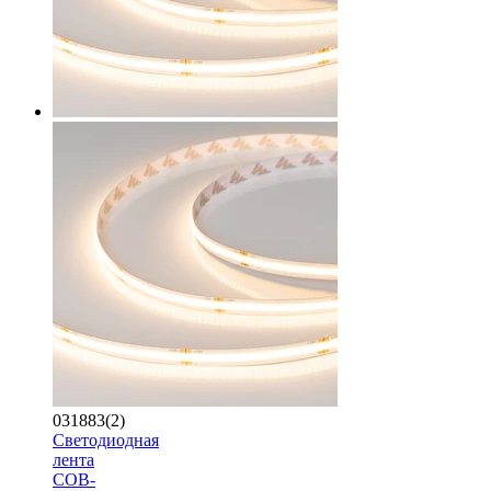
031883(2)
Светодиодная
лента
COB-