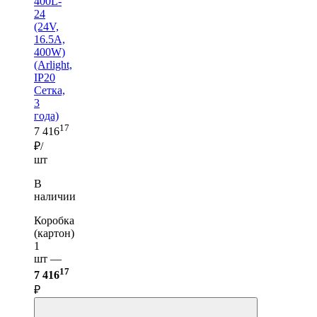
400L-
24
(24V,
16.5A,
400W)
(Arlight,
IP20
Сетка,
3
года)
17
7 416
₽/
шт
В
наличии
Коробка
(картон)
1
шт —
17
7 416
₽