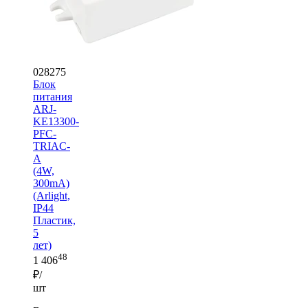
028275
Блок
питания
ARJ-
KE13300-
PFC-
TRIAC-
A
(4W,
300mA)
(Arlight,
IP44
Пластик,
5
лет)
48
1 406
₽/
шт