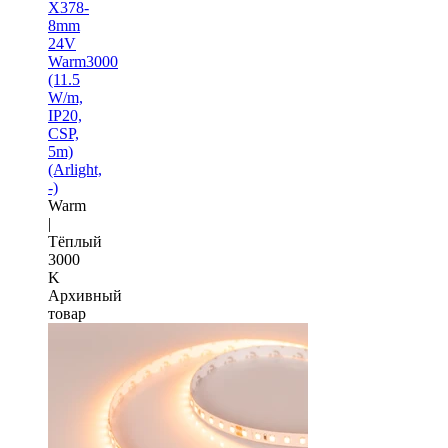
X378-
8mm
24V
Warm3000
(11.5
W/m,
IP20,
CSP,
5m)
(Arlight,
-)
Warm
|
Тёплый
3000
K
Архивный
товар