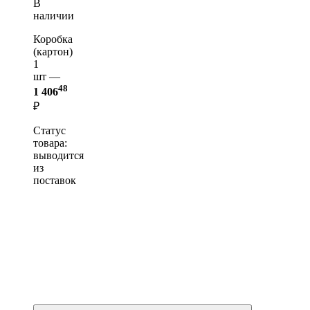
В
наличии
Коробка
(картон)
1
шт —
48
1 406
₽
Статус
товара:
выводится
из
поставок