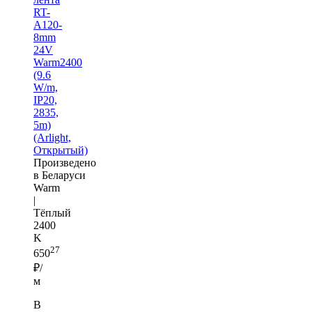
RT-
A120-
8mm
24V
Warm2400
(9.6
W/m,
IP20,
2835,
5m)
(Arlight,
Открытый)
Произведено
в Беларуси
Warm
|
Тёплый
2400
K
27
650
₽/
м
В