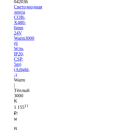
042036
Светодиодная
лента
COB-
X480-
6mm
24V
Warm3000
(6
W/m,
IP20,
CSP,
5m)
(Arlight,
-)
Warm
|
Тёплый
3000
K
11
1 155
₽/
м
В