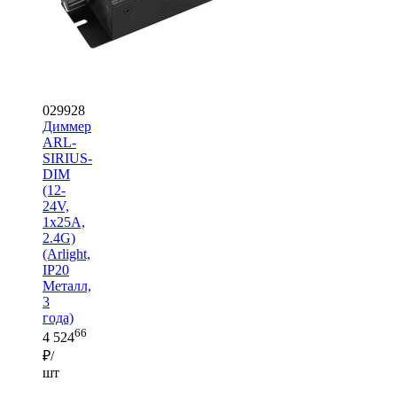
029928
Диммер
ARL-
SIRIUS-
DIM
(12-
24V,
1x25A,
2.4G)
(Arlight,
IP20
Металл,
3
года)
66
4 524
₽/
шт