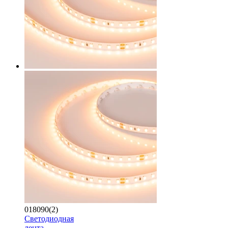
018090(2)
Светодиодная
лента