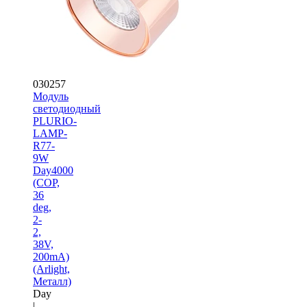
030257
Модуль
светодиодный
PLURIO-
LAMP-
R77-
9W
Day4000
(COP,
36
deg,
2-
2,
38V,
200mA)
(Arlight,
Металл)
Day
|