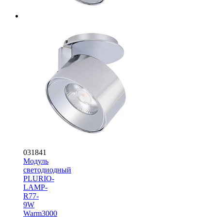
031841
Модуль
светодиодный
PLURIO-
LAMP-
R77-
9W
Warm3000