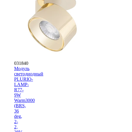
031840
Модуль
светодиодный
PLURIO-
LAMP-
R77-
9W
Warm3000
(BRS,
36
deg,
2-
2,