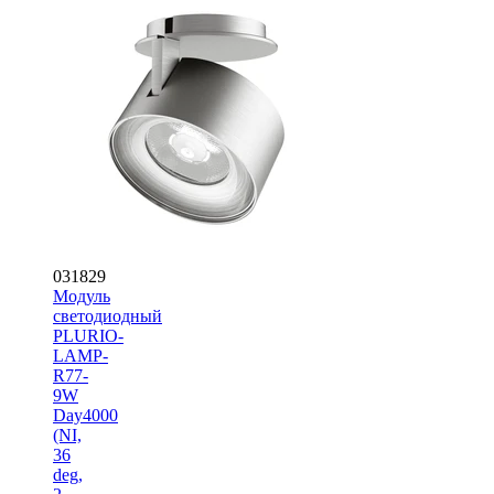
031829
Модуль
светодиодный
PLURIO-
LAMP-
R77-
9W
Day4000
(NI,
36
deg,