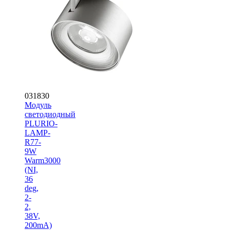
031830
Модуль
светодиодный
PLURIO-
LAMP-
R77-
9W
Warm3000
(NI,
36
deg,
2-
2,
38V,
200mA)