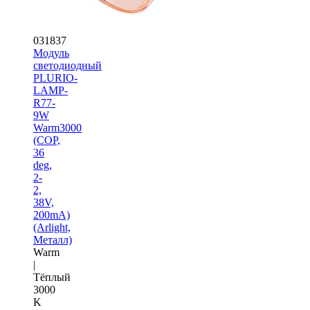
031837
Модуль
светодиодный
PLURIO-
LAMP-
R77-
9W
Warm3000
(COP,
36
deg,
2-
2,
38V,
200mA)
(Arlight,
Металл)
Warm
|
Тёплый
3000
K