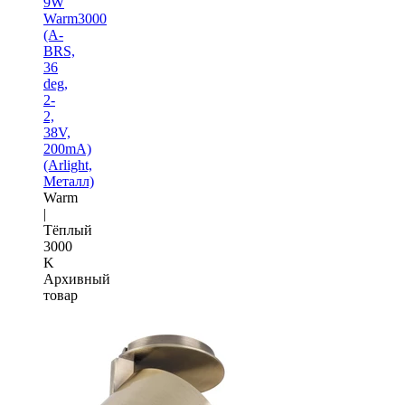
9W
Warm3000
(A-
BRS,
36
deg,
2-
2,
38V,
200mA)
(Arlight,
Металл)
Warm
|
Тёплый
3000
K
Архивный
товар