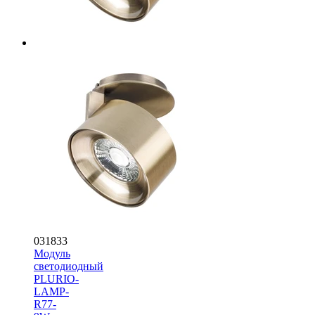
031833
Модуль
светодиодный
PLURIO-
LAMP-
R77-