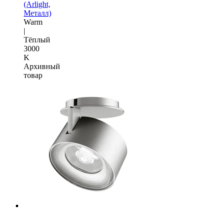
(Arlight,
Металл)
Warm
|
Тёплый
3000
K
Архивный
товар