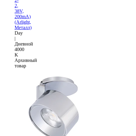
2-
2,
38V,
200mA)
(Arlight,
Металл)
Day
|
Дневной
4000
K
Архивный
товар