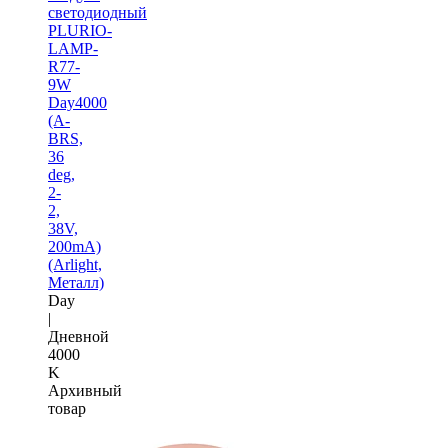
светодиодный
PLURIO-
LAMP-
R77-
9W
Day4000
(A-
BRS,
36
deg,
2-
2,
38V,
200mA)
(Arlight,
Металл)
Day
|
Дневной
4000
K
Архивный
товар