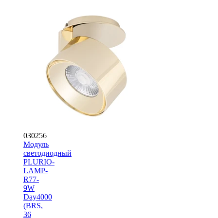
030256
Модуль
светодиодный
PLURIO-
LAMP-
R77-
9W
Day4000
(BRS,
36