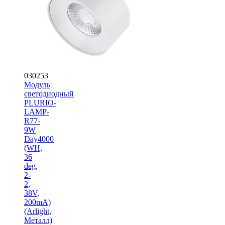
030253
Модуль
светодиодный
PLURIO-
LAMP-
R77-
9W
Day4000
(WH,
36
deg,
2-
2,
38V,
200mA)
(Arlight,
Металл)