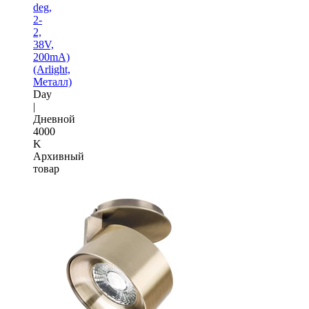
deg,
2-
2,
38V,
200mA)
(Arlight,
Металл)
Day
|
Дневной
4000
K
Архивный
товар