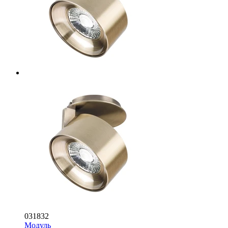
031832
Модуль