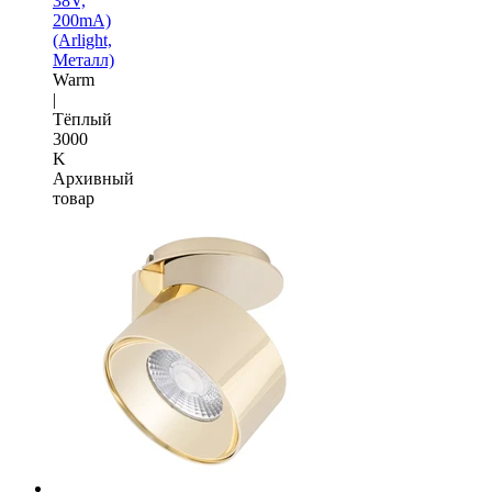
38V,
200mA)
(Arlight,
Металл)
Warm
|
Тёплый
3000
K
Архивный
товар