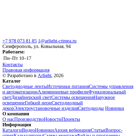
+7 978 073 81 85
1@arlight-crimea.ru
Симферополь, ул. Ковыльная, 94
Работаем:
Пн–Пт
10–17
Контакты
Правовая информация
© Разработано в
Arlight
, 2026
Каталог
Светодиодные ленты
Источники питания
Системы управления
и автоматизации
Алюминиевые профили
Функциональный
свет
Дизайнерский свет
Системы освещения
Наружное
освещение
Гибкий неон
Светодиодный
декор
Электроустановочные изделия
Светодиоды
Новинки
О компании
О нас
Производство
Новости
Проекты
Информация
Каталоги
Видео
Новинки
Архив вебинаров
Статьи
Вопрос-
ответ
Калькуляторы
Схемы монтажа
Файлы и программы