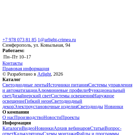
+7 978 073 81 85
1@arlight-crimea.ru
Симферополь, ул. Ковыльная, 94
Работаем:
Пн–Пт
10–17
Контакты
Правовая информация
© Разработано в
Arlight
, 2026
Каталог
Светодиодные ленты
Источники питания
Системы управления
и автоматизации
Алюминиевые профили
Функциональный
свет
Дизайнерский свет
Системы освещения
Наружное
освещение
Гибкий неон
Светодиодный
декор
Электроустановочные изделия
Светодиоды
Новинки
О компании
О нас
Производство
Новости
Проекты
Информация
Каталоги
Видео
Новинки
Архив вебинаров
Статьи
Вопрос-
ответ
Калькуляторы
Схемы монтажа
Файлы и программы