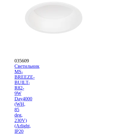
035609
Светильник
MS-
BREEZE-
BUILT-
R82-
9W
Day4000
(WH,
85
deg,
230V)
(Arlight,
IP20