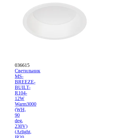
036615
Светильник
MS-
BREEZE-
BUILT-
R104-
12W
Warm3000
(WH,
90
deg,
230V)
(Arlight,
IP20