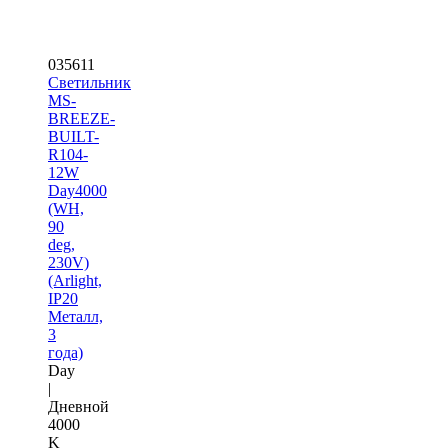
035611
Светильник
MS-
BREEZE-
BUILT-
R104-
12W
Day4000
(WH,
90
deg,
230V)
(Arlight,
IP20
Металл,
3
года)
Day
|
Дневной
4000
K