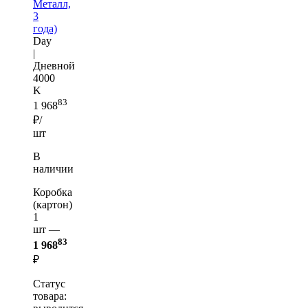
Металл,
3
года)
Day
|
Дневной
4000
K
83
1 968
₽/
шт
В
наличии
Коробка
(картон)
1
шт —
83
1 968
₽
Статус
товара: