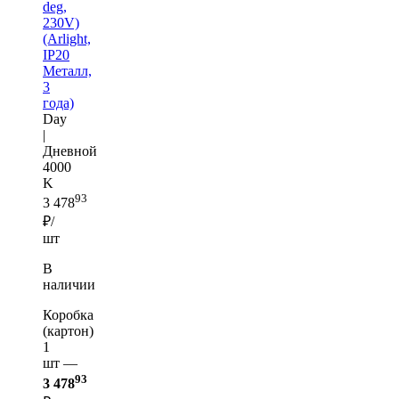
deg,
230V)
(Arlight,
IP20
Металл,
3
года)
Day
|
Дневной
4000
K
93
3 478
₽/
шт
В
наличии
Коробка
(картон)
1
шт —
93
3 478