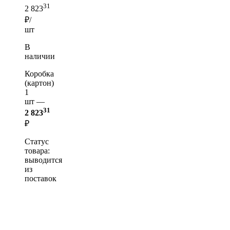
31
2 823
₽/
шт
В
наличии
Коробка
(картон)
1
шт —
31
2 823
₽
Статус
товара:
выводится
из
поставок