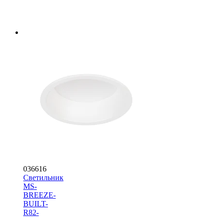
036616
Светильник
MS-
BREEZE-
BUILT-
R82-