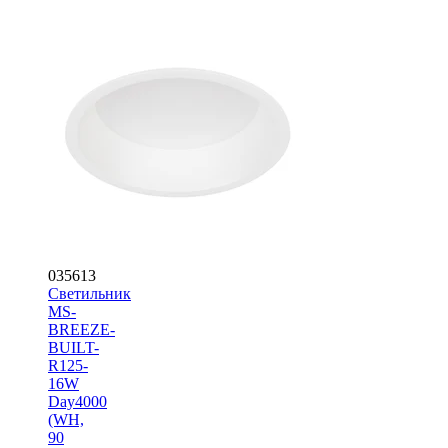
035613
Светильник
MS-
BREEZE-
BUILT-
R125-
16W
Day4000
(WH,
90