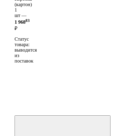
(картон)
1
шт —
83
1 968
₽
Статус
товара:
выводится
из
поставок