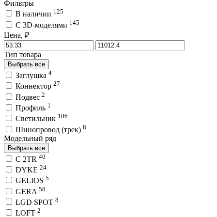
Фильтры
125
В наличии
145
C 3D-моделями
Цена, ₽
Тип товара
Выбрать все
4
Заглушка
27
Коннектор
2
Подвес
1
Профиль
106
Светильник
8
Шинопровод (трек)
Модельный ряд
Выбрать все
40
C 2TR
24
DYKE
5
GELIOS
58
GERA
8
LGD SPOT
2
LOFT