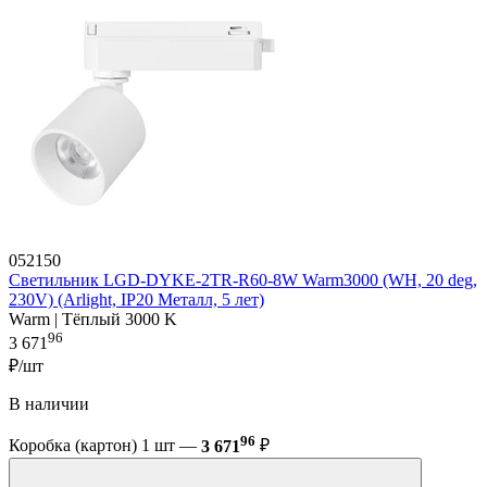
052150
Светильник LGD-DYKE-2TR-R60-8W Warm3000 (WH, 20 deg,
230V) (Arlight, IP20 Металл, 5 лет)
Warm | Тёплый 3000 K
96
3 671
₽/шт
В наличии
96
Коробка (картон) 1 шт —
3 671
₽