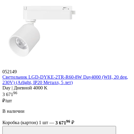
052149
Светильник LGD-DYKE-2TR-R60-8W Day4000 (WH, 20 deg,
230V) (Arlight, IP20 Металл, 5 лет)
Day | Дневной 4000 K
96
3 671
₽/шт
В наличии
96
Коробка (картон) 1 шт —
3 671
₽