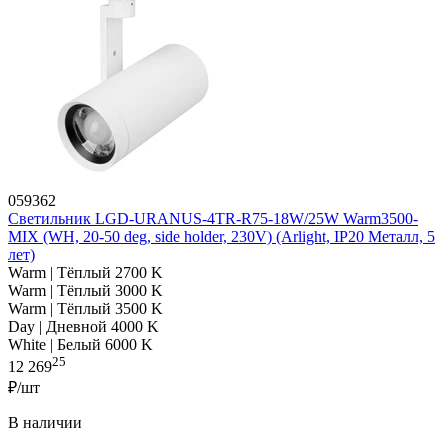
059362
Светильник LGD-URANUS-4TR-R75-18W/25W Warm3500-
MIX (WH, 20-50 deg, side holder, 230V) (Arlight, IP20 Металл, 5
лет)
Warm | Тёплый 2700 K
Warm | Тёплый 3000 K
Warm | Тёплый 3500 K
Day | Дневной 4000 K
White | Белый 6000 K
25
12 269
₽/шт
В наличии