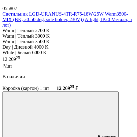
055807
Светильник LGD-URANUS-4TR-R75-18W/25W Warm3500-
MIX (BK, 20-50 deg, side holder, 230V) (Arlight, IP20 Металл, 5
лет)
Warm | Тёплый 2700 K
Warm | Тёплый 3000 K
Warm | Тёплый 3500 K
Day | Дневной 4000 K
White | Белый 6000 K
25
12 269
₽/шт
В наличии
25
Коробка (картон) 1 шт —
12 269
₽
В корзину