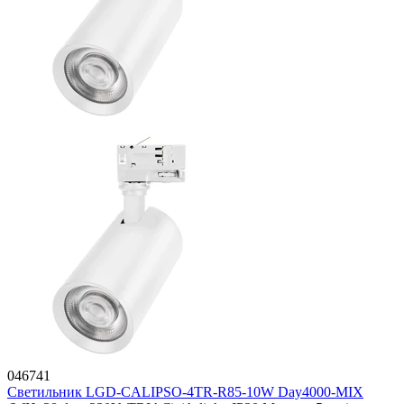
046741
Светильник LGD-CALIPSO-4TR-R85-10W Day4000-MIX